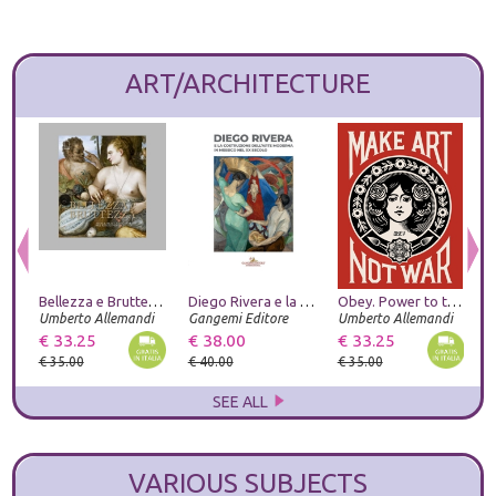
ART/ARCHITECTURE
Bellezza e Bruttezza. Ideale reale caricaturale nel rinascimento
Diego Rivera e la costruzione dell'arte moderna in Messico nel XX secolo
Obey. Power to the peaceful. Ediz. italiana
Umberto Allemandi
Gangemi Editore
Umberto Allemandi
S
€ 33.25
€ 38.00
€ 33.25
€
€ 35.00
€ 40.00
€ 35.00
€
SEE ALL
VARIOUS SUBJECTS