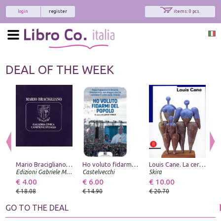
login
register
items: 0 pcs.
DEAL OF THE WEEK
Mario Bracigliano. Alberi e no. Catalogo della mostra (Campione d'Italia, 1992)
Ho voluto fidarmi del popolo. Papa Francesco in Brasile: fotoracconto del viaggio che ha cambiato il volto della Chiesa
Louis Cane. La ceramica
Edizioni Gabriele Mazzotta
Castelvecchi
Skira
Fe
€ 4.00
€ 6.00
€ 10.00
€
€ 18.08
€ 14.90
€ 20.70
€
GO TO THE DEAL