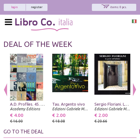
login
register
items: 0 pcs.
DEAL OF THE WEEK
A.D. Profiles. 45. The Multimedia Text
Tau. Argento vivo
Sergio Floriani. Le porte sull'infinto
Academy Editions
Edizioni Gabriele Mazzotta
Edizioni Gabriele Mazzotta
F
€ 4.00
€ 2.00
€ 2.00
€
€ 16.00
€ 18.08
€ 20.66
€
GO TO THE DEAL