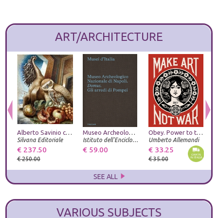
ART/ARCHITECTURE
Alberto Savinio catalogo ragionato
Museo Archeologico Nazionale di Napoli. Domus. Gli arredi di Pompei
Obey. Power to the peaceful. Ediz. italiana
Silvana Editoriale
Istituto dell'Enciclopedia Italiana
Umberto Allemandi
G
€ 237.50
€ 59.00
€ 33.25
€
€ 250.00
€ 35.00
€
SEE ALL
VARIOUS SUBJECTS