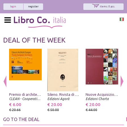
login
register
items: 0 pcs.
DEAL OF THE WEEK
Premio di architettura. "Luigi Cosenza" 1990
Sileno. Rivista di studi classici e cristiani. 1-2. 2001
Nuove Acquisizioni. Due anni di crescita della collezione
G
€
CLEAN - Cooperativa Libraria Editrice Architettura Napoli
Edizioni Agorà
Edizioni Charta
€ 6.00
€ 20.00
€ 20.00
€
€ 20.66
€ 50.00
€ 44.00
GO TO THE DEAL