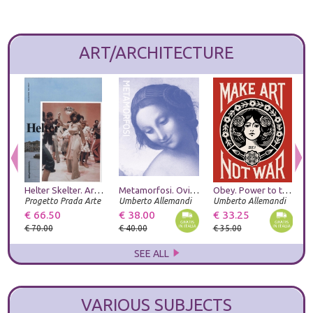
ART/ARCHITECTURE
Helter Skelter. Arthur Jafa and Richard Prince
Metamorfosi. Ovidio e le arti. Catalogo della mostra (Roma, 23 giugno-20 settembre 2026). Ediz. illustrata
Obey. Power to the peaceful. Ediz. italiana
Progetto Prada Arte
Umberto Allemandi
Umberto Allemandi
€ 66.50
€ 38.00
€ 33.25
€
€ 70.00
€ 40.00
€ 35.00
€
SEE ALL
VARIOUS SUBJECTS