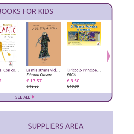
BOOKS FOR KIDS
GioCarte. Con contenuti ed esercizi multimediali
Ustica. Vergogna di Stato
La mia strana vicina. Ediz. a colori
Leggende napoletane. Vol. 3
Il Piccolo Principe è tornato. Ediz. a colori
L'ospite imprev
Edizioni Ex Libris
Edizioni Corsare
Phoenix Publishing
ERGA
La Bancarella Edi
5
€ 14.25
€ 17.57
€ 7.60
€ 9.50
€ 9.50
€ 15.00
€ 18.50
€ 8.00
€ 10.00
€ 10.00
SEE ALL
SUPPLIERS AREA