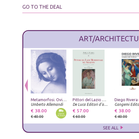
GO TO THE DEAL
ART/ARCHITECTU
Metamorfosi. Ovidio e le arti. Catalogo della mostra (Roma, 23 giugno-20 settembre 2026). Ediz. illustrata
Pittori del Lazio meridionale nel Seicento. Orazio Zecca e gli altri
Umberto Allemandi
De Luca Editori d'arte
Gangemi Edito
€ 38.00
€ 57.00
€ 38.00
€ 40.00
€ 60.00
€ 40.00
SEE ALL