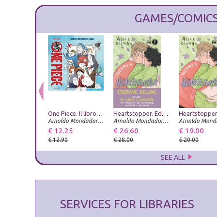
GAMES/COMIC
One Piece. Il libro da colorare ufficiale. Ediz. illustrata
Heartstopper. Ediz. deluxe. Con Carte. Vol. 6
Arnoldo Mondadori Editore
Arnoldo Mondadori Editore
€ 12.25
€ 26.60
€ 19.00
€ 12.90
€ 28.00
€ 20.00
SEE ALL
SERVICES FOR LIBRARIES