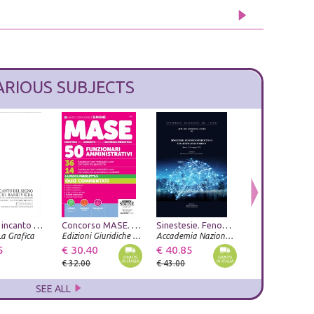
ARIOUS SUBJECTS
L'eterno incanto del segno. Lino Bianchi Barriviera, omaggio al maestro nel 120° anniversario dallla nascita. Quaderni di Incisione Contemporanea n 31
Bellezza e Bruttezza. Ideale reale caricaturale nel rinascimento
Concorso MASE. 50 posti. 36 funzionari amministrativi con competenze giuridiche. 14 funzionari amministrativi con competenze economico-contabili. La prova preselettiva. Quiz commentati. Con espansioni online. Con software per la simulazione della prova. C
Gino Severini. Modernità come dialogo
Sinestesie. Fenomeno percettivo e/o artificio retorico? (Roma, 27-28 maggio 2025)
La Grafica
Umberto Allemandi
Edizioni Giuridiche Simone
Dario Cimorelli Editore
Accademia Nazionale dei Lincei
Editrice La Grafi
5
€ 33.25
€ 30.40
€ 28.50
€ 40.85
€ 28.50
€ 35.00
€ 32.00
€ 30.00
€ 43.00
€ 30.00
SEE ALL