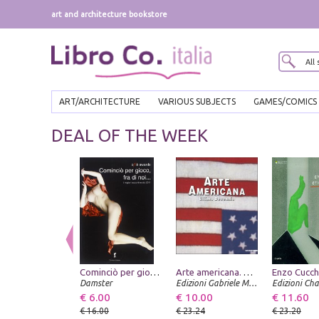
art and architecture bookstore
ART/ARCHITECTURE
VARIOUS SUBJECTS
GAMES/COMICS
DEAL OF THE WEEK
Cominciò per gioco, fra di noi. I migliori racconti erotici 2011
Arte americana. Ultimo decennio
Damster
Edizioni Gabriele Mazzotta
Edizioni Cha
€ 6.00
€ 10.00
€ 11.60
€ 16.00
€ 23.24
€ 23.20