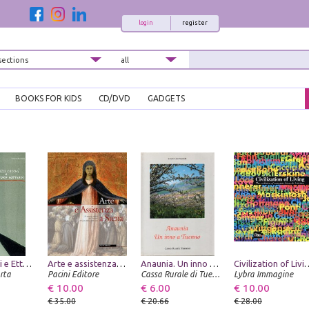
login
register
BOOKS FOR KIDS
CD/DVD
GADGETS
Enzo Cucchi e Ettore Sottsass
Arte e assistenza a Siena. Le copertine dipinte dell'Ospedale di Santa Maria della Scala
Anaunia. Un inno a Tuenno
Civilization of Living. The evolutio
rta
Pacini Editore
Cassa Rurale di Tuenno
Lybra Immagine
€ 10.00
€ 6.00
€ 10.00
€ 35.00
€ 20.66
€ 28.00