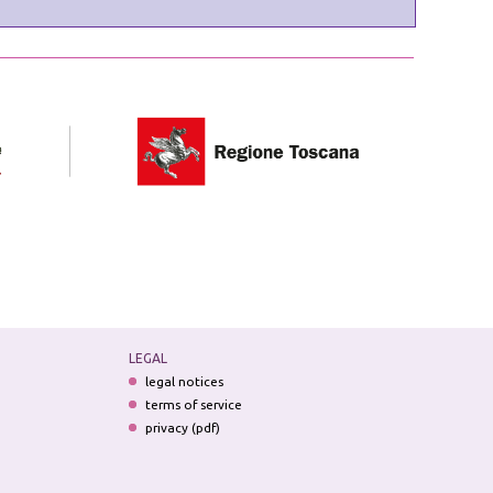
LEGAL
legal notices
terms of service
privacy (pdf)