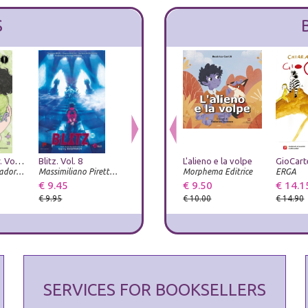
S
Heartstopper. Vol. 6
Blitz. Vol. 8
Humanity elect
L'alieno e la volpe
Tex. La letteratura più veloce del West
Arnoldo Mondadori Editore
Massimiliano Piretti Editore
Prospettiva Editrice
Morphema Editrice
Luni Editrice
ERGA
€ 9.45
€ 15.20
€ 9.50
€ 22.00
€ 14.1
€ 9.95
€ 16.00
€ 10.00
€ 14.90
SERVICES FOR BOOKSELLERS