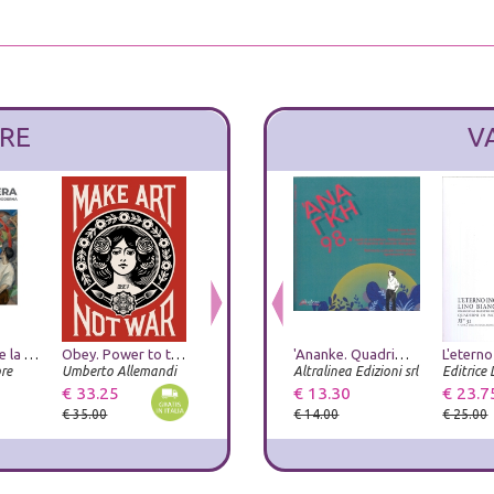
RE
V
Diego Rivera e la costruzione dell'arte moderna in Messico nel XX secolo
Obey. Power to the peaceful. Ediz. italiana
Helter Skelter. Arthur Jafa and Richard Prince
'Ananke. Quadrimestrale di cultura, storia e tecniche della conservazione per il progetto (2022). Vol. 98: Women who build/costruttrici. Inediti di Architettura: Politecnici milanesi nell'Argentina del secondo dopoguerra. Patrimonio culturale immateriale
Museo Archeologico Nazionale di Napoli. Domus. Gli arredi di Pompei
re
Umberto Allemandi
Progetto Prada Arte
Altralinea Edizioni srl
Editrice 
Istituto dell'Enciclopedia Italiana
€ 33.25
€ 66.50
€ 13.30
€ 59.00
€ 23.7
€ 35.00
€ 70.00
€ 14.00
€ 25.00