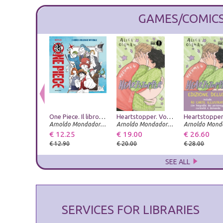
GAMES/COMIC
One Piece. Il libro da colorare ufficiale. Ediz. illustrata
Heartstopper. Vol. 6
Arnoldo Mondadori Editore
Arnoldo Mondadori Editore
€ 12.25
€ 19.00
€ 26.60
€ 12.90
€ 20.00
€ 28.00
SEE ALL
SERVICES FOR LIBRARIES