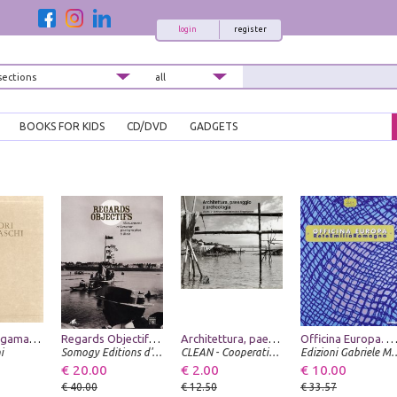
login
register
BOOKS FOR KIDS
CD/DVD
GADGETS
I Pittori Bergamaschi. Il Seicento. III
Regards Objectifs. Mieusement et Lesueur Photographes à Blois
Architettura, paesaggio e archeologia. Miseno, 2° Seminario Internazionale di Progettazione
Officina Europa. Rete Emilia Roma
i
Somogy Editions d'Art
CLEAN - Cooperativa Libraria Editrice Architettura Napoli
Edizioni Gabrie
€ 20.00
€ 2.00
€ 10.00
€ 40.00
€ 12.50
€ 33.57