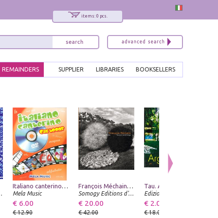
items: 0 pcs.
REMAINDERS
SUPPLIER
LIBRARIES
BOOKSELLERS
gna
Italiano canterino cartoons. Con DVD
François Méchain, l'Exerice des Choses. The exercise of Things
Tau. Argento vivo
le Mazzotta
Mela Music
Somogy Editions d'Art
Edizioni Gabriele Mazzotta
Ac
€ 6.00
€ 20.00
€ 2.00
€ 
€ 12.90
€ 42.00
€ 18.08
€ 