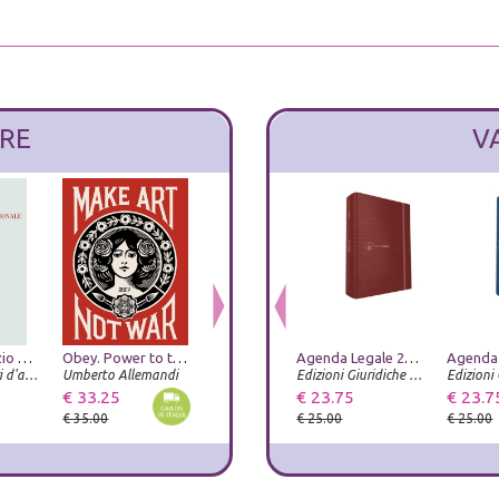
RE
V
Pittori del Lazio meridionale nel Seicento. Orazio Zecca e gli altri
Obey. Power to the peaceful. Ediz. italiana
Helter Skelter. Arthur Jafa and Richard Prince
Agenda Legale 2027. Classica Lizard rosso. Con app Agenda Legale Pro
Bellezza e Bruttezza. Ideale reale caricaturale nel rinascimento
De Luca Editori d'arte
Umberto Allemandi
Progetto Prada Arte
Umberto Allemandi
Edizioni Giuridiche Simone
€ 33.25
€ 66.50
€ 23.75
€ 33.25
€ 23.7
€ 35.00
€ 70.00
€ 25.00
€ 35.00
€ 25.00