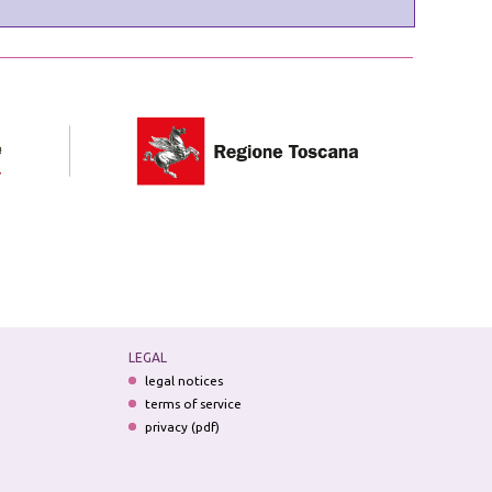
LEGAL
legal notices
terms of service
privacy (pdf)