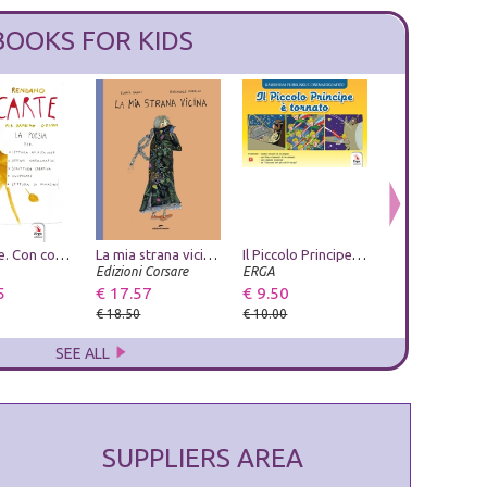
BOOKS FOR KIDS
GioCarte. Con contenuti ed esercizi multimediali
Ustica. Vergogna di Stato
La mia strana vicina. Ediz. a colori
Leggende napoletane. Vol. 3
Il Piccolo Principe è tornato. Ediz. a colori
L'ospite imprev
Edizioni Ex Libris
Edizioni Corsare
Phoenix Publishing
ERGA
La Bancarella Edi
5
€ 14.25
€ 17.57
€ 7.60
€ 9.50
€ 9.50
€ 15.00
€ 18.50
€ 8.00
€ 10.00
€ 10.00
SEE ALL
SUPPLIERS AREA