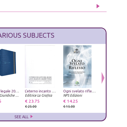
ARIOUS SUBJECTS
Agenda legale 2027. Law & Trend Croco blue. Con app Agenda Legale Pro
Diego Rivera e la costruzione dell'arte moderna in Messico nel XX secolo
L'eterno incanto del segno. Lino Bianchi Barriviera, omaggio al maestro nel 120° anniversario dallla nascita. Quaderni di Incisione Contemporanea n 31
Studi tizianeschi. Annuario della Fondazione Centro studi Tiziano e Cadore. Ediz. illustrata. Vol. 15
Ogni svelato riflesso. Racconti fantastici
Gangemi Editore
Edizioni Giuridiche Simone
Editrice La Grafica
ZeL Edizioni
NPS Edizioni
5
€ 38.00
€ 23.75
€ 23.75
€ 14.25
€ 45.60
€ 40.00
€ 25.00
€ 25.00
€ 15.00
€ 48.00
SEE ALL