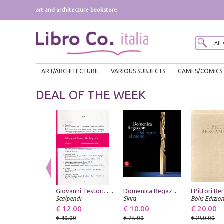
art and architecture bookstore
ART/ARCHITECTURE
VARIOUS SUBJECTS
GAMES/COMICS
DEAL OF THE WEEK
Giovanni Testori. Bibliografia
Domenica Regazzoni. Dal Legno al Suono
Scalpendi
Skira
Bolis Edizion
€ 12.00
€ 10.00
€ 20.00
€ 40.00
€ 25.00
€ 250.00