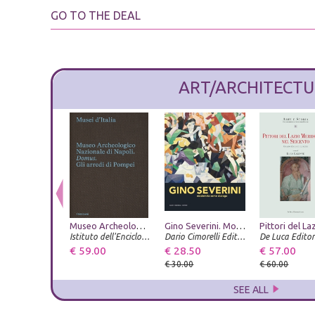
GO TO THE DEAL
ART/ARCHITECTU
Museo Archeologico Nazionale di Napoli. Domus. Gli arredi di Pompei
Gino Severini. Modernità come dialogo
Istituto dell'Enciclopedia Italiana
Dario Cimorelli Editore
€ 59.00
€ 28.50
€ 57.00
€ 30.00
€ 60.00
SEE ALL