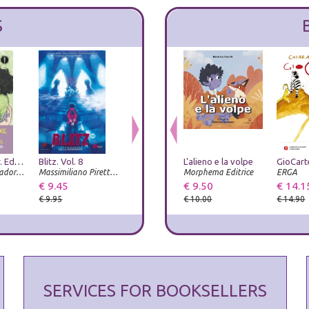
S
Heartstopper. Ediz. deluxe. Con Carte. Vol. 6
Blitz. Vol. 8
Humanity elect
L'alieno e la volpe
Tex. La letteratura più veloce del West
Arnoldo Mondadori Editore
Massimiliano Piretti Editore
Prospettiva Editrice
Morphema Editrice
Luni Editrice
ERGA
€ 9.45
€ 15.20
€ 9.50
€ 22.00
€ 14.1
€ 9.95
€ 16.00
€ 10.00
€ 14.90
SERVICES FOR BOOKSELLERS