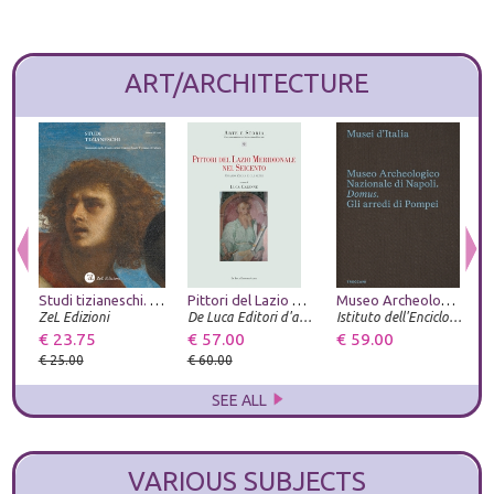
ART/ARCHITECTURE
Studi tizianeschi. Annuario della Fondazione Centro studi Tiziano e Cadore. Ediz. illustrata. Vol. 15
Pittori del Lazio meridionale nel Seicento. Orazio Zecca e gli altri
Museo Archeologico Nazionale di Napoli. Domus. Gli arredi di Pompei
ZeL Edizioni
De Luca Editori d'arte
Istituto dell'Enciclopedia Italiana
U
€ 23.75
€ 57.00
€ 59.00
€
€ 25.00
€ 60.00
€
SEE ALL
VARIOUS SUBJECTS