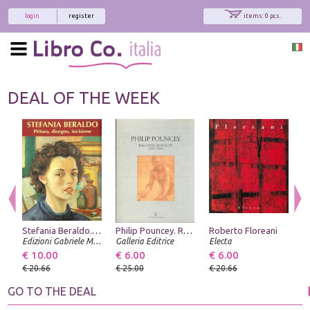
login
register
items: 0 pcs.
DEAL OF THE WEEK
Stefania Beraldo. Pittura, disegno, incisione
Philip Pouncey. Raccolta di Scritti (1937-1985)
Roberto Floreani
Edizioni Gabriele Mazzotta
Galleria Editrice
Electa
Ed
€ 10.00
€ 6.00
€ 6.00
€
€ 20.66
€ 25.00
€ 20.66
€
GO TO THE DEAL