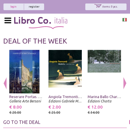
login
register
items: 0 pcs.
DEAL OF THE WEEK
Reserare Portas. Turati
Angiola Tremonti. Mabilla Mater dulcissima
Marina Ballo Charmet. Il Parco. The Park
Galleria Arte Bersani
Edizioni Gabriele Mazzotta
Edizioni Charta
Ed
€ 8.00
€ 2.00
€ 12.00
€
€ 20.00
€ 25.00
€ 34.00
€
GO TO THE DEAL