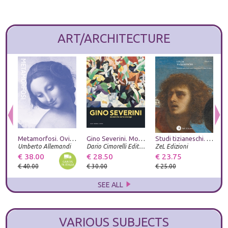
ART/ARCHITECTURE
Metamorfosi. Ovidio e le arti. Catalogo della mostra (Roma, 23 giugno-20 settembre 2026). Ediz. illustrata
Gino Severini. Modernità come dialogo
Studi tizianeschi. Annuario della Fondazione Centro studi Tiziano e Cadore. Ediz. illustrata. Vol. 15
Umberto Allemandi
Dario Cimorelli Editore
ZeL Edizioni
G
€ 38.00
€ 28.50
€ 23.75
€
€ 40.00
€ 30.00
€ 25.00
€
SEE ALL
VARIOUS SUBJECTS