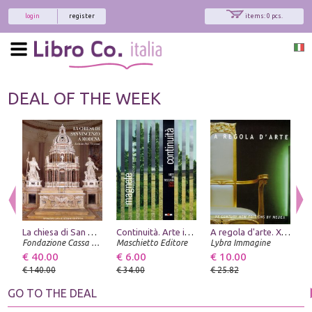
login
register
items: 0 pcs.
DEAL OF THE WEEK
La chiesa di San Vincenzo a Modena. Ecclesia Divi Vincentii
Continuità. Arte in Toscana, 1945-2000. Magnete. Presenze artistiche straniere in Toscana nella seconda metà del XX secolo
A regola d'arte. XX century new editions by Medea. [Edizione italiana e inglese]
Fondazione Cassa di Risparmio di Modena
Maschietto Editore
Lybra Immagine
€ 40.00
€ 6.00
€ 10.00
€
€ 140.00
€ 34.00
€ 25.82
€
GO TO THE DEAL