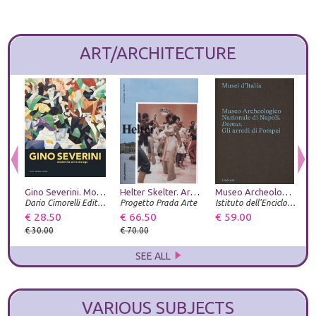
ART/ARCHITECTURE
Gino Severini. Modernità come dialogo
Helter Skelter. Arthur Jafa and Richard Prince
Museo Archeologico Nazionale di Napoli. Domus. Gli arredi di Pompei
Dario Cimorelli Editore
Progetto Prada Arte
Istituto dell'Enciclopedia Italiana
€ 28.50
€ 66.50
€ 59.00
€
€ 30.00
€ 70.00
€
SEE ALL
VARIOUS SUBJECTS