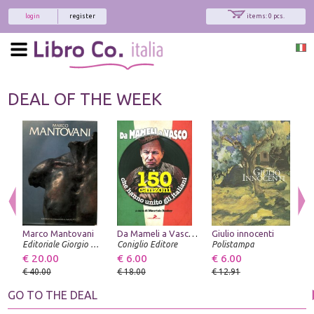
login
register
items: 0 pcs.
DEAL OF THE WEEK
Marco Mantovani
Da Mameli a Vasco. 150 canzoni che hanno unito gli italiani
Giulio innocenti
Editoriale Giorgio Mondadori
Coniglio Editore
Polistampa
€ 20.00
€ 6.00
€ 6.00
€
€ 40.00
€ 18.00
€ 12.91
€
GO TO THE DEAL