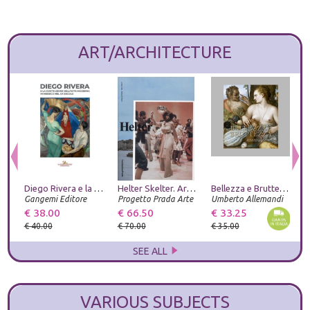
ART/ARCHITECTURE
Diego Rivera e la costruzione dell'arte moderna in Messico nel XX secolo
Helter Skelter. Arthur Jafa and Richard Prince
Bellezza e Bruttezza. Ideale reale caricaturale nel rinascimento
Gangemi Editore
Progetto Prada Arte
Umberto Allemandi
€ 38.00
€ 66.50
€ 33.25
€
€ 40.00
€ 70.00
€ 35.00
SEE ALL
VARIOUS SUBJECTS