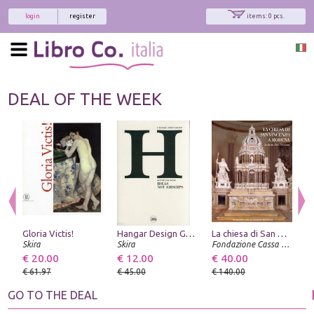
login
register
items: 0 pcs.
DEAL OF THE WEEK
Gloria Victis!
Hangar Design Group. As I told you before Ideas not Airships
La chiesa di San Vincenzo a Modena. Ecclesia Divi Vincentii
Skira
Skira
Fondazione Cassa di Risparmio di Modena
€ 20.00
€ 12.00
€ 40.00
€
€ 61.97
€ 45.00
€ 140.00
€
GO TO THE DEAL