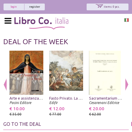
login
register
items: 0 pcs.
DEAL OF THE WEEK
Arte e assistenza a Siena. Le copertine dipinte dell'Ospedale di Santa Maria della Scala
Fasto Privato. La Decorazione Murale in Palazzi e Ville di Famiglie Fiorentine. Volume 3. dal Tardo Barocco al Romanticismo
Sacramentarium Patriarchale secundum Morem Sanctae Comensis Ecclesiae. Mediolani MDLVII. Studi introduttivi ed indici
P
Pacini Editore
Edifir
Cesarenani Editrice
A
€ 10.00
€ 12.00
€ 20.00
€
€ 35.00
€ 77.00
€ 62.00
€
GO TO THE DEAL