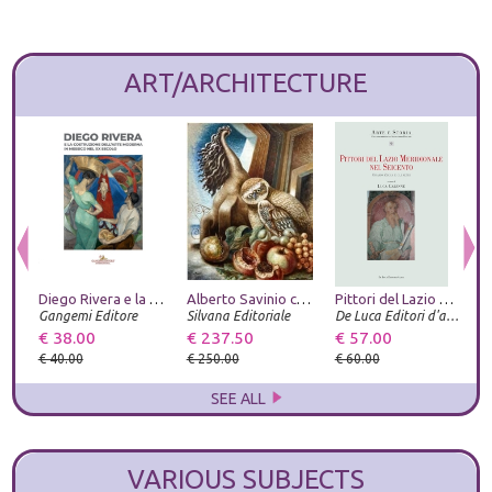
ART/ARCHITECTURE
Diego Rivera e la costruzione dell'arte moderna in Messico nel XX secolo
Alberto Savinio catalogo ragionato
Pittori del Lazio meridionale nel Seicento. Orazio Zecca e gli altri
Gangemi Editore
Silvana Editoriale
De Luca Editori d'arte
U
€ 38.00
€ 237.50
€ 57.00
€
€ 40.00
€ 250.00
€ 60.00
€
SEE ALL
VARIOUS SUBJECTS