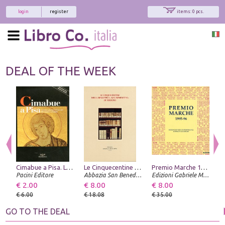
login
register
items: 0 pcs.
DEAL OF THE WEEK
Cimabue a Pisa. La pittura pisana del Duecento da Giunta a Giotto. Cimabue in Pisa. Pisan Painting of the 13th Century from Giunta to Giotto
Le Cinquecentine della Biblioteca San Benedetto di Seregno
Premio Marche 1995-1996. Biennale d'arte contemporanea. Rassegna nazionale
Pacini Editore
Abbazia San Benedetto
Edizioni Gabriele Mazzotta
U
€ 2.00
€ 8.00
€ 8.00
€
€ 6.00
€ 18.08
€ 35.00
€
GO TO THE DEAL