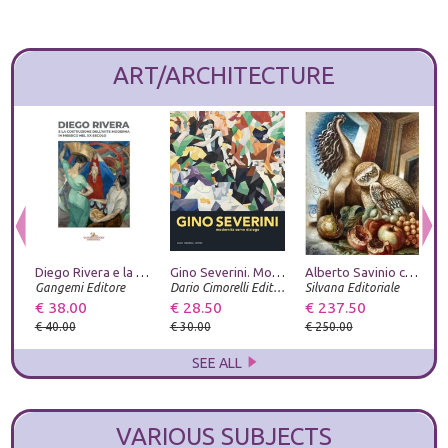
ART/ARCHITECTURE
Diego Rivera e la costruzione dell'arte moderna in Messico nel XX secolo
Gino Severini. Modernità come dialogo
Alberto Savinio catalogo ragionato
Gangemi Editore
Dario Cimorelli Editore
Silvana Editoriale
€ 38.00
€ 28.50
€ 237.50
€
€ 40.00
€ 30.00
€ 250.00
€
SEE ALL
VARIOUS SUBJECTS