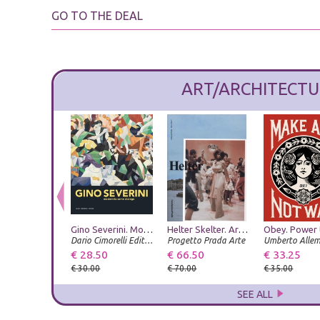
GO TO THE DEAL
ART/ARCHITECTU
Gino Severini. Modernità come dialogo
Helter Skelter. Arthur Jafa and Richard Prince
Dario Cimorelli Editore
Progetto Prada Arte
Umberto Alle
€ 28.50
€ 66.50
€ 33.25
€ 30.00
€ 70.00
€ 35.00
SEE ALL