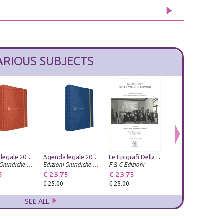
ARIOUS SUBJECTS
Agenda legale 2027. Law & Trend Croco arancio. Con app Agenda Legale Pro
Alberto Savinio catalogo ragionato
Agenda legale 2027. Law & Trend Croco blue. Con app Agenda Legale Pro
Metamorfosi. Ovidio e le arti. Catalogo della mostra (Roma, 23 giugno-20 settembre 2026). Ediz. illustrata
Le Epigrafi Della Valle Di Comino. Atti del Ventesimo Convegno Epigrafico Cominese
Silvana Editoriale
Edizioni Giuridiche Simone
Umberto Allemandi
Edizioni Giuridiche Simone
F & C Edizioni
5
€ 237.50
€ 23.75
€ 38.00
€ 23.75
€ 23.75
€ 250.00
€ 25.00
€ 40.00
€ 25.00
€ 25.00
SEE ALL