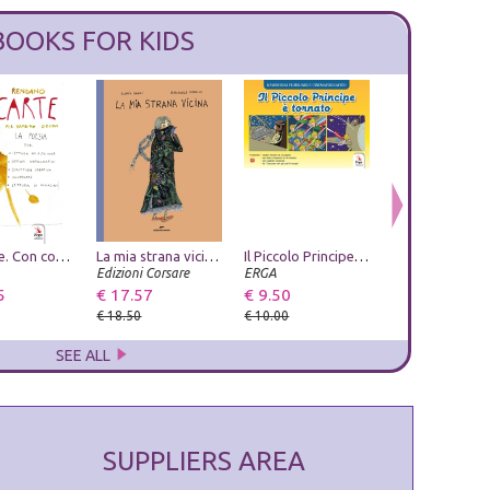
BOOKS FOR KIDS
GioCarte. Con contenuti ed esercizi multimediali
Ustica. Vergogna di Stato
La mia strana vicina. Ediz. a colori
Leggende napoletane. Vol. 3
Il Piccolo Principe è tornato. Ediz. a colori
L'ospite imprev
Edizioni Ex Libris
Edizioni Corsare
Phoenix Publishing
ERGA
La Bancarella Edi
5
€ 14.25
€ 17.57
€ 7.60
€ 9.50
€ 9.50
€ 15.00
€ 18.50
€ 8.00
€ 10.00
€ 10.00
SEE ALL
SUPPLIERS AREA