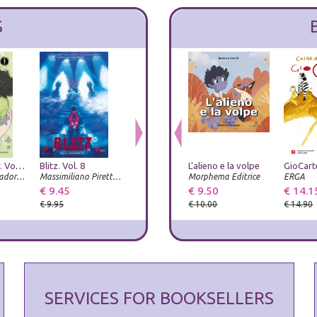
S
Heartstopper. Vol. 6
Blitz. Vol. 8
Humanity elect
L'alieno e la volpe
Tex. La letteratura più veloce del West
Arnoldo Mondadori Editore
Massimiliano Piretti Editore
Prospettiva Editrice
Morphema Editrice
Luni Editrice
ERGA
€ 9.45
€ 15.20
€ 9.50
€ 22.00
€ 14.1
€ 9.95
€ 16.00
€ 10.00
€ 14.90
SERVICES FOR BOOKSELLERS