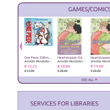
GAMES/COMIC
One Piece. Il libro da colorare ufficiale. Ediz. illustrata
Heartstopper. Ediz. deluxe. Con Carte. Vol. 6
Arnoldo Mondadori Editore
Arnoldo Mondadori Editore
€ 12.25
€ 26.60
€ 19.00
€ 12.90
€ 28.00
€ 20.00
SEE ALL
SERVICES FOR LIBRARIES