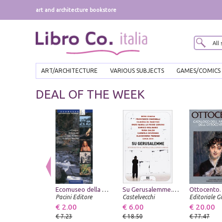
art and architecture bookstore
ART/ARCHITECTURE
VARIOUS SUBJECTS
GAMES/COMICS
DEAL OF THE WEEK
Ecomuseo della Montagna Pistoiese. Cinque Itinerari nel Tempo e nello Spazio
Su Gerusalemme. Strategie per il controllo dello spazio urbano
Pacini Editore
Castelvecchi
€ 2.00
€ 6.00
€ 20.00
€ 7.23
€ 18.50
€ 77.47