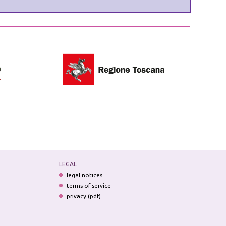
LEGAL
legal notices
terms of service
privacy (pdf)