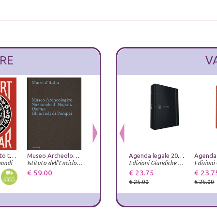
RE
V
Obey. Power to the peaceful. Ediz. italiana
Museo Archeologico Nazionale di Napoli. Domus. Gli arredi di Pompei
Studi tizianeschi. Annuario della Fondazione Centro studi Tiziano e Cadore. Ediz. illustrata. Vol. 15
Agenda legale 2027. Classica Lizard blu. Con app Agenda Legale Pro
Bellezza e Bruttezza. Ideale reale caricaturale nel rinascimento
mandi
Istituto dell'Enciclopedia Italiana
ZeL Edizioni
Umberto Allemandi
Edizioni Giuridiche Simone
€ 59.00
€ 23.75
€ 23.75
€ 33.25
€ 23.7
€ 25.00
€ 25.00
€ 35.00
€ 25.00