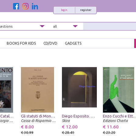
login
register
BOOKS FOR KIDS
CD/DVD
GADGETS
Ottocento. Catalogo dell'arte italiana dell'Ottocento. VOL. 28
Gli statuti di Monte Marciano ed il codice 36 del "Fondo Colocci" nella Biblioteca Comunale di Jesi
Diego Esposito. Passaggi
Enzo Cucchi e Ettore S
Editoriale Giorgio Mondadori
Cassa di Risparmio di Jesi
Skira
Edizioni Charta
€ 8.00
€ 12.00
€ 11.60
€ 30.99
€ 28.41
€ 23.20