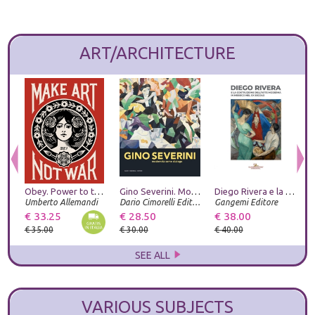
ART/ARCHITECTURE
Obey. Power to the peaceful. Ediz. italiana
Gino Severini. Modernità come dialogo
Diego Rivera e la costruzione dell'arte moderna in Messico nel XX secolo
Umberto Allemandi
Dario Cimorelli Editore
Gangemi Editore
Z
€ 33.25
€ 28.50
€ 38.00
€
€ 35.00
€ 30.00
€ 40.00
€
SEE ALL
VARIOUS SUBJECTS