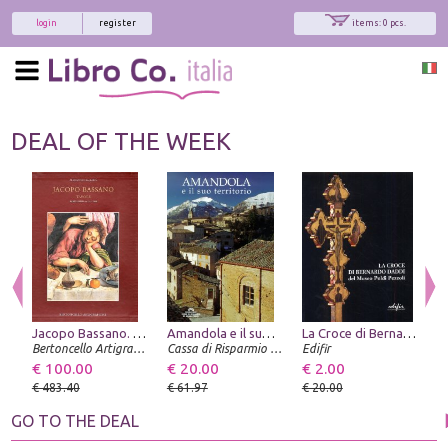
login
register
items: 0 pcs.
DEAL OF THE WEEK
Jacopo Bassano. Tavole (1531-1568)
Amandola e il suo territorio
La Croce di Bernardo Daddi del Museo Poldi Pezzoli. Ricerche e Conservazione
Bertoncello Artigrafiche
Cassa di Risparmio di Ascoli Piceno
Edifir
A
€ 100.00
€ 20.00
€ 2.00
€
€ 483.40
€ 61.97
€ 20.00
€
GO TO THE DEAL