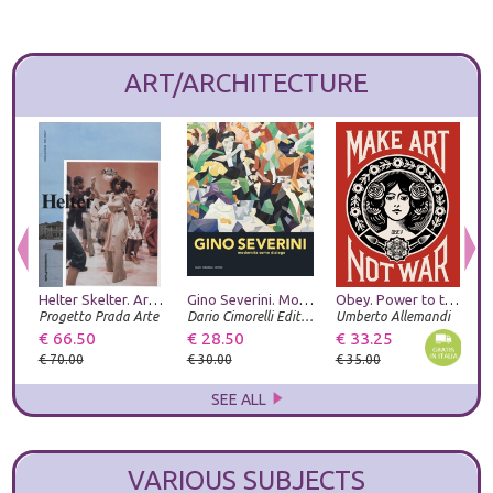
ART/ARCHITECTURE
Helter Skelter. Arthur Jafa and Richard Prince
Gino Severini. Modernità come dialogo
Obey. Power to the peaceful. Ediz. italiana
Progetto Prada Arte
Dario Cimorelli Editore
Umberto Allemandi
Z
€ 66.50
€ 28.50
€ 33.25
€
€ 70.00
€ 30.00
€ 35.00
€
SEE ALL
VARIOUS SUBJECTS