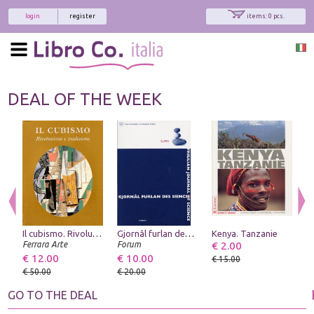
login
register
items: 0 pcs.
DEAL OF THE WEEK
Il cubismo. Rivoluzione e tradizione
Gjornâl furlan des siencis - Friulian Journal of Science. 2/2002
Kenya. Tanzanie
€ 2.00
Ferrara Arte
Forum
Pa
€ 12.00
€ 10.00
€
€ 15.00
€ 50.00
€ 20.00
€
GO TO THE DEAL