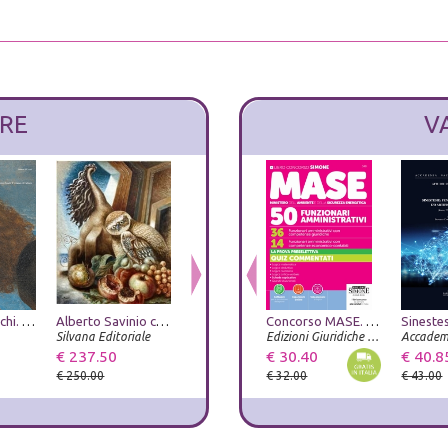
RE
V
Studi tizianeschi. Annuario della Fondazione Centro studi Tiziano e Cadore. Ediz. illustrata. Vol. 15
Alberto Savinio catalogo ragionato
Metamorfosi. Ovidio e le arti. Catalogo della mostra (Roma, 23 giugno-20 settembre 2026). Ediz. illustrata
Concorso MASE. 50 posti. 36 funzionari amministrativi con competenze giuridiche. 14 funzionari amministrativi con competenze economico-contabili. La prova preselettiva. Quiz commentati. Con espansioni online. Con software per la simulazione della prova. C
Diego Rivera e la costruzione dell'arte moderna in Messico nel XX secolo
Silvana Editoriale
Umberto Allemandi
Gangemi Editore
Edizioni Giuridiche Simone
€ 237.50
€ 38.00
€ 30.40
€ 38.00
€ 40.8
€ 250.00
€ 40.00
€ 32.00
€ 40.00
€ 43.00