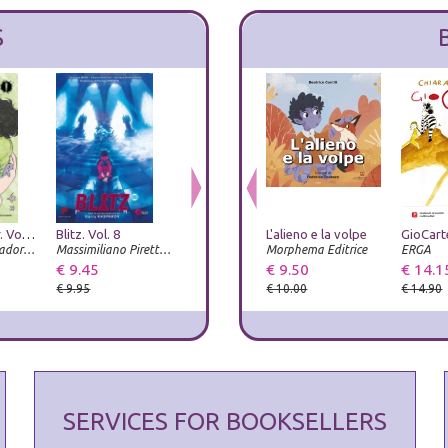
S
Heartstopper. Vol. 6
Blitz. Vol. 8
Humanity elect
L'alieno e la volpe
Tex. La letteratura più veloce del West
Arnoldo Mondadori Editore
Massimiliano Piretti Editore
Prospettiva Editrice
Morphema Editrice
Luni Editrice
ERGA
€ 9.45
€ 15.20
€ 9.50
€ 22.00
€ 14.1
€ 9.95
€ 16.00
€ 10.00
€ 14.90
SERVICES FOR BOOKSELLERS