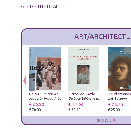
GO TO THE DEAL
ART/ARCHITECTU
Helter Skelter. Arthur Jafa and Richard Prince
Pittori del Lazio meridionale nel Seicento. Orazio Zecca e gli altri
Progetto Prada Arte
De Luca Editori d'arte
ZeL Edizioni
€ 66.50
€ 57.00
€ 23.75
€ 70.00
€ 60.00
€ 25.00
SEE ALL