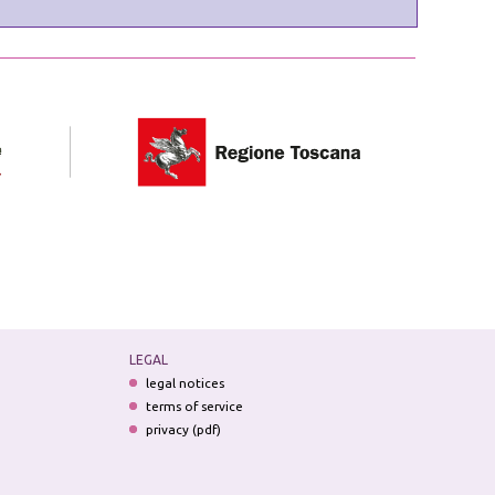
LEGAL
legal notices
terms of service
privacy (pdf)