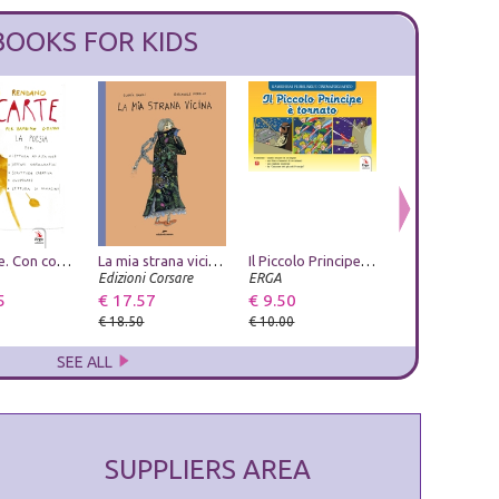
BOOKS FOR KIDS
GioCarte. Con contenuti ed esercizi multimediali
Ustica. Vergogna di Stato
La mia strana vicina. Ediz. a colori
Leggende napoletane. Vol. 3
Il Piccolo Principe è tornato. Ediz. a colori
L'ospite imprev
Edizioni Ex Libris
Edizioni Corsare
Phoenix Publishing
ERGA
La Bancarella Edi
5
€ 14.25
€ 17.57
€ 7.60
€ 9.50
€ 9.50
€ 15.00
€ 18.50
€ 8.00
€ 10.00
€ 10.00
SEE ALL
SUPPLIERS AREA