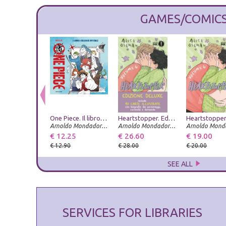
GAMES/COMIC
One Piece. Il libro da colorare ufficiale. Ediz. illustrata
Heartstopper. Ediz. deluxe. Con Carte. Vol. 6
Arnoldo Mondadori Editore
Arnoldo Mondadori Editore
€ 12.25
€ 26.60
€ 19.00
€ 12.90
€ 28.00
€ 20.00
SEE ALL
SERVICES FOR LIBRARIES