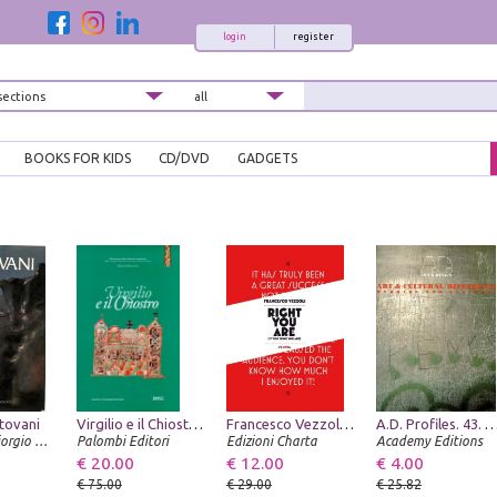
login
register
BOOKS FOR KIDS
CD/DVD
GADGETS
tovani
Virgilio e il Chiostro. Manoscritti di autori classici e civiltà monastica
Francesco Vezzoli. Right You Are (if You Think You Are)
A.D. Profiles. 43. Art & Cultural Difference. Hybrids a
Editoriale Giorgio Mondadori
Palombi Editori
Edizioni Charta
Academy Editions
€ 20.00
€ 12.00
€ 4.00
€ 75.00
€ 29.00
€ 25.82