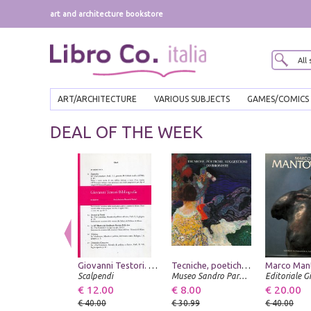
art and architecture bookstore
ART/ARCHITECTURE
VARIOUS SUBJECTS
GAMES/COMICS
DEAL OF THE WEEK
Giovanni Testori. Bibliografia
Tecniche, poetiche, suggestioni divisioniste
Marco Man
Scalpendi
Museo Sandro Parmeggiani
€ 12.00
€ 8.00
€ 20.00
€ 40.00
€ 30.99
€ 40.00