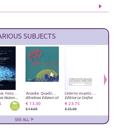
ARIOUS SUBJECTS
Sinestesie. Fenomeno percettivo e/o artificio retorico? (Roma, 27-28 maggio 2025)
Bellezza e Bruttezza. Ideale reale caricaturale nel rinascimento
'Ananke. Quadrimestrale di cultura, storia e tecniche della conservazione per il progetto (2022). Vol. 98: Women who build/costruttrici. Inediti di Architettura: Politecnici milanesi nell'Argentina del secondo dopoguerra. Patrimonio culturale immateriale
Museo Archeologico Nazionale di Napoli. Domus. Gli arredi di Pompei
L'eterno incanto del segno. Lino Bianchi Barriviera, omaggio al maestro nel 120° anniversario dallla nascita. Quaderni di Incisione Contemporanea n 31
Umberto Allemandi
Accademia Nazionale dei Lincei
Altralinea Edizioni srl
Editrice La Grafica
Istituto dell'Enciclopedia Italiana
F & C Edizioni
5
€ 33.25
€ 13.30
€ 59.00
€ 23.75
€ 23.75
€ 35.00
€ 14.00
€ 25.00
€ 25.00
SEE ALL