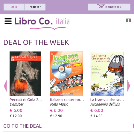
login
register
items: 0 pcs.
DEAL OF THE WEEK
Peccati di Gola 2014. I Migliori Racconti Erotici tra Eros & Cibo
Italiano canterino cartoons. Con DVD
La tramvia che scappò via
Damster
Mela Music
Accademia dell'Iris
De
€ 6.00
€ 6.00
€ 6.00
€
€ 12.00
€ 12.90
€ 14.00
€
GO TO THE DEAL