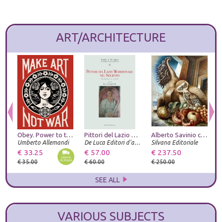
ART/ARCHITECTURE
Obey. Power to the peaceful. Ediz. italiana
Pittori del Lazio meridionale nel Seicento. Orazio Zecca e gli altri
Alberto Savinio catalogo ragionato
Umberto Allemandi
De Luca Editori d'arte
Silvana Editoriale
U
€ 33.25
€ 57.00
€ 237.50
€
€ 35.00
€ 60.00
€ 250.00
€
SEE ALL
VARIOUS SUBJECTS