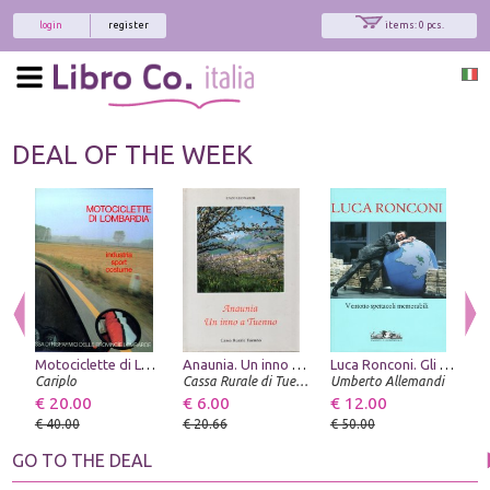
login
register
items: 0 pcs.
DEAL OF THE WEEK
Motociclette di Lombardia. Industria, sport, costume
Anaunia. Un inno a Tuenno
Luca Ronconi. Gli spettacoli per Torino
Cariplo
Cassa Rurale di Tuenno
Umberto Allemandi
Ne
€ 20.00
€ 6.00
€ 12.00
€
€ 40.00
€ 20.66
€ 50.00
€
GO TO THE DEAL