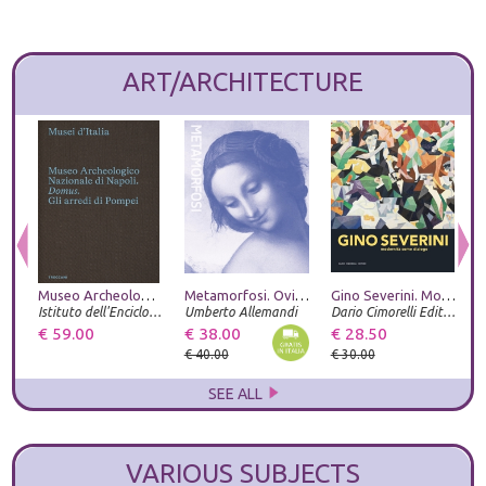
ART/ARCHITECTURE
Museo Archeologico Nazionale di Napoli. Domus. Gli arredi di Pompei
Metamorfosi. Ovidio e le arti. Catalogo della mostra (Roma, 23 giugno-20 settembre 2026). Ediz. illustrata
Gino Severini. Modernità come dialogo
Istituto dell'Enciclopedia Italiana
Umberto Allemandi
Dario Cimorelli Editore
S
€ 59.00
€ 38.00
€ 28.50
€
€ 40.00
€ 30.00
€
SEE ALL
VARIOUS SUBJECTS