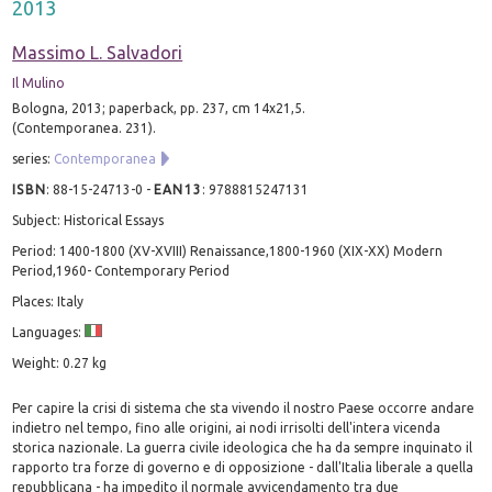
2013
Massimo L. Salvadori
Il Mulino
Bologna, 2013; paperback, pp. 237, cm 14x21,5.
(Contemporanea. 231).
series:
Contemporanea
ISBN
:
88-15-24713-0
-
EAN13
:
9788815247131
Subject: Historical Essays
Period: 1400-1800 (XV-XVIII) Renaissance,1800-1960 (XIX-XX) Modern
Period,1960- Contemporary Period
Places: Italy
Languages:
Weight: 0.27 kg
Per capire la crisi di sistema che sta vivendo il nostro Paese occorre andare
indietro nel tempo, fino alle origini, ai nodi irrisolti dell'intera vicenda
storica nazionale. La guerra civile ideologica che ha da sempre inquinato il
rapporto tra forze di governo e di opposizione - dall'Italia liberale a quella
repubblicana - ha impedito il normale avvicendamento tra due