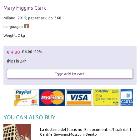
Mary Higgins Clark
Milano, 2015; paperback, pp. 368.
Languages:
Weight: 2 kg
€ 4.80
€ 6.00
-20%
ships in 24h
add to cart
YOU CAN ALSO BUY
La dottrina del fascismo. E i documenti ufficiali dal 1919 al 1945
Gentile Giovanni;Mussolini Benito