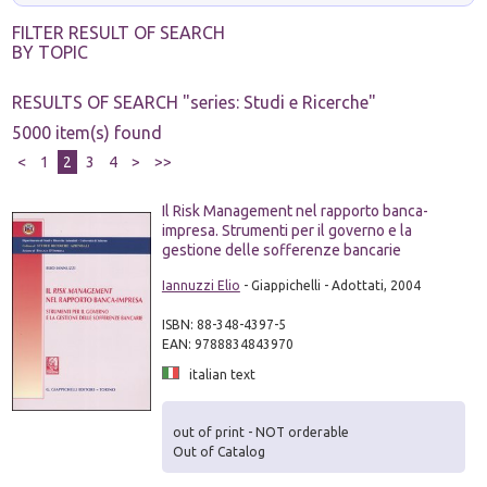
FILTER RESULT OF SEARCH
BY TOPIC
RESULTS OF SEARCH "
series: Studi e Ricerche
"
5000 item(s) found
<
1
2
3
4
>
>>
Il Risk Management nel rapporto banca-
impresa. Strumenti per il governo e la
gestione delle sofferenze bancarie
Iannuzzi Elio
- Giappichelli - Adottati, 2004
ISBN: 88-348-4397-5
EAN: 9788834843970
italian text
out of print - NOT orderable
Out of Catalog