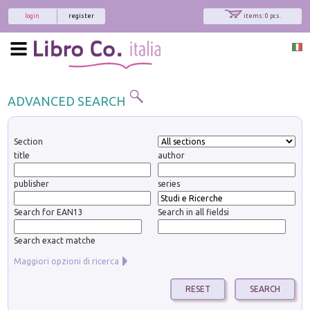
login
register
items: 0 pcs.
ADVANCED SEARCH
Section
title
author
publisher
series
Search for EAN13
Search in all fieldsi
Search exact matche
Maggiori opzioni di ricerca