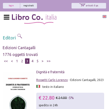
login
registrati
articoli: 0 pz.
Editori
Edizioni Cantagalli
1776 oggetti trovati
<<
<
1
2
3
4
5
>
>>
Dignità e fraternità
Rossetti Carlo Lorenzo
- Edizioni Cantagalli, 2023
testo in italiano
€ 22.80
€ 24.00
-5%
spedito in 24h