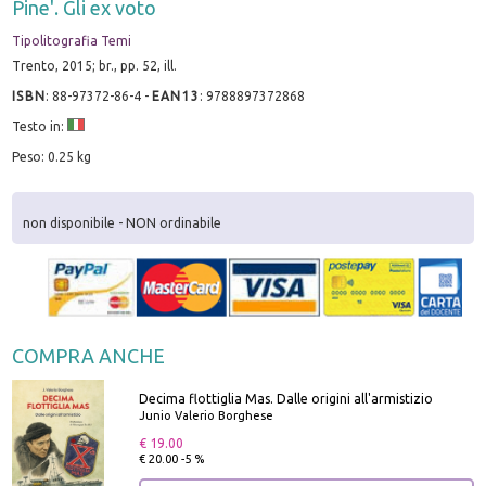
Pine'. Gli ex voto
Tipolitografia Temi
Trento, 2015; br., pp. 52, ill.
ISBN
:
88-97372-86-4
-
EAN13
:
9788897372868
Testo in:
Peso: 0.25 kg
non disponibile - NON ordinabile
COMPRA ANCHE
Decima flottiglia Mas. Dalle origini all'armistizio
Junio Valerio Borghese
€ 19.00
€ 20.00 -5 %