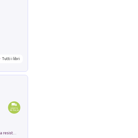
Tutti i libri
Memorial Santa Giulia. Sculture per la resistenza Monchio di Palagano