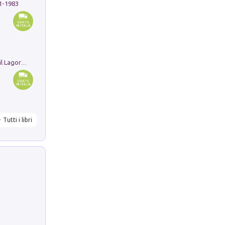
91-1983
Pastori. Sguardi contemporanei tra il Lagorai e la pianura. Ediz. illustrata
Tutti i libri