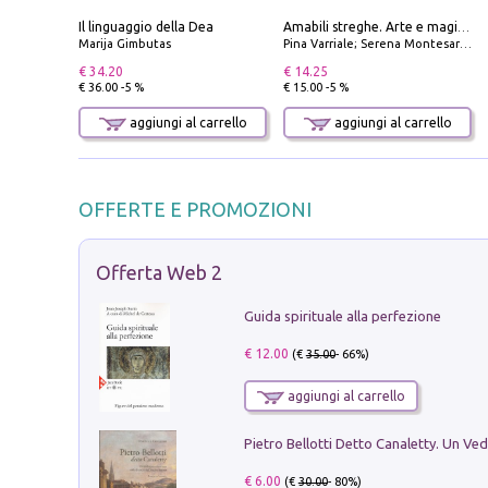
Il linguaggio della Dea
Amabili streghe. Arte e magie di Leonora Carrington e Remedios Varo
Marija Gimbutas
Pina Varriale; Serena Montesarchio
€ 34.20
€ 14.25
€ 36.00 -5 %
€ 15.00 -5 %
aggiungi al carrello
aggiungi al carrello
OFFERTE E PROMOZIONI
Offerta Web 2
Guida spirituale alla perfezione
€ 12.00
(€
35.00
- 66%)
aggiungi al carrello
€ 6.00
(€
30.00
- 80%)