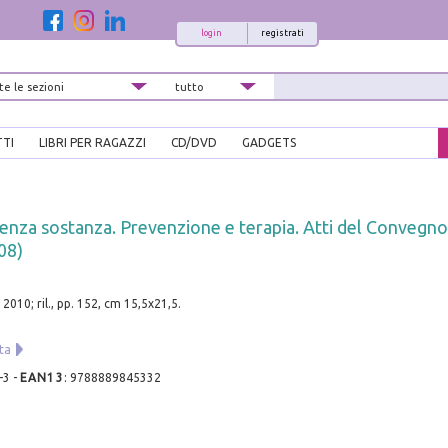
login
registrati
TTI
LIBRI PER RAGAZZI
CD/DVD
GADGETS
nza sostanza. Prevenzione e terapia. Atti del Convegno 
08)
 2010; ril., pp. 152, cm 15,5x21,5.
sta
-3
-
EAN13
:
9788889845332