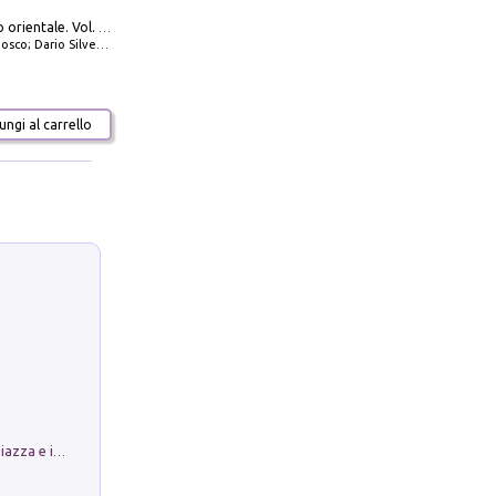
777 Adriatico orientale. Vol. 2: Costa della Dalmazia da Zara a Molunat, Isole della Dalmazia Meridionale e Montenegro
io Silvestro; Marco Sbrizzi
ngi al carrello
Luoghi Magici di Bologna. Vol. 1: la Piazza e i Suoi Simboli Segreti