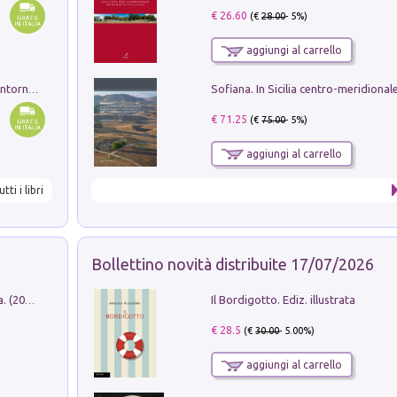
€ 26.60
(€
28.00
- 5%)
aggiungi al carrello
Ruderi delle ville Romano Sabine nei dintorni di Poggio Mirteto. Illustrati dal dott.re prof.re cav.re Ercole Nardi regio ispettore degli scavi e monumenti. Anno 1885
€ 71.25
(€
75.00
- 5%)
aggiungi al carrello
utti i libri
Bollettino novità distribuite 17/07/2026
Il Bordigotto. Ediz. illustrata
Dromos. Libro periodico di architettura. (2026). Vol. 15: Post-model
€ 28.5
(€
30.00
- 5.00%)
aggiungi al carrello