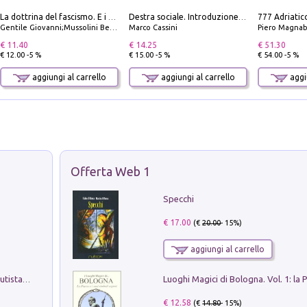
La dottrina del fascismo. E i documenti ufficiali dal 1919 al 1945
Destra sociale. Introduzione alla «terza via», tra identità, comunità e alternativa al sistema
Gentile Giovanni;Mussolini Benito
Marco Cassini
Piero Magnabosco; Dar
€ 11.40
€ 14.25
€ 51.30
€ 12.00 -5 %
€ 15.00 -5 %
€ 54.00 -5 %
aggiungi al carrello
aggiungi al carrello
aggiu
Offerta Web 1
Specchi
€ 17.00
(€
20.00
- 15%)
aggiungi al carrello
Pietro Bellotti Detto Canaletty. Un Vedutista Veneziano nella Francia dell'Ancien Régime
€ 12.58
(€
14.80
- 15%)