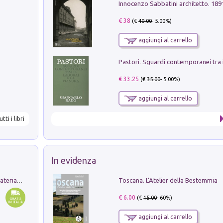
Innocenzo Sabbatini architetto. 18
€ 38
(€
40.00
- 5.00%)
aggiungi al carrello
€ 33.25
(€
35.00
- 5.00%)
aggiungi al carrello
utti i libri
In evidenza
Toscana. L'Atelier della Bestemmia
L'orientalizzante a Capua. Contesti e materiali dagli scavi di Werner Johannowsky nella necropoli di Fornaci. Nuova ediz.
€ 6.00
(€
15.00
- 60%)
aggiungi al carrello