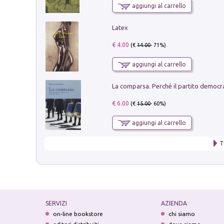
aggiungi al carrello
Latex
€ 4.00
(€
14.00
- 71%)
aggiungi al carrello
€ 6.00
(€
15.00
- 60%)
aggiungi al carrello
T
SERVIZI
AZIENDA
on-line bookstore
chi siamo