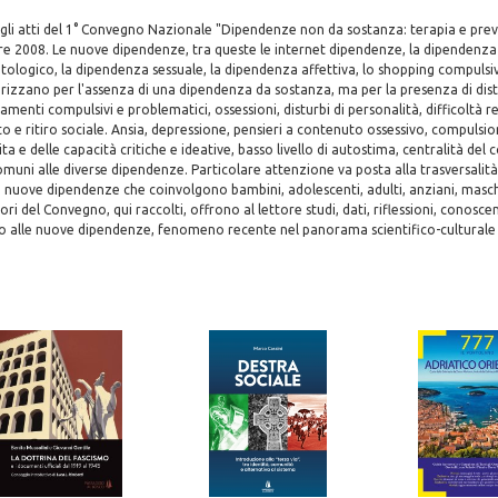
 gli atti del 1° Convegno Nazionale "Dipendenze non da sostanza: terapia e prev
e 2008. Le nuove dipendenze, tra queste le internet dipendenze, la dipendenza d
ologico, la dipendenza sessuale, la dipendenza affettiva, lo shopping compulsi
erizzano per l'assenza di una dipendenza da sostanza, ma per la presenza di disto
enti compulsivi e problematici, ossessioni, disturbi di personalità, difficoltà re
to e ritiro sociale. Ansia, depressione, pensieri a contenuto ossessivo, compuls
vita e delle capacità critiche e ideative, basso livello di autostima, centralità 
uni alle diverse dipendenze. Particolare attenzione va posta alla trasversalità
 nuove dipendenze che coinvolgono bambini, adolescenti, adulti, anziani, masch
ori del Convegno, qui raccolti, offrono al lettore studi, dati, riflessioni, conosce
to alle nuove dipendenze, fenomeno recente nel panorama scientifico-culturale 