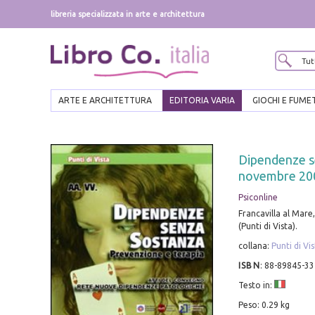
libreria specializzata in arte e architettura
ARTE E ARCHITETTURA
EDITORIA VARIA
GIOCHI E FUME
Dipendenze se
novembre 20
Psiconline
Francavilla al Mare,
(Punti di Vista).
collana:
Punti di Vi
ISBN
:
88-89845-33
Testo in:
Peso: 0.29 kg