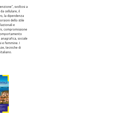
enzione", svoltosi a
a cellulare, il
vo, la dipendenza
rsioni dello stile
lazionali e
ioni, compromissione
del comportamento
 anagrafica, sociale
i e femmine. I
nze, tecniche di
italiano.