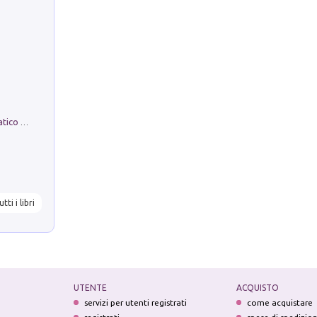
La comparsa. Perché il partito democratico non è mai nato
utti i libri
UTENTE
ACQUISTO
servizi per utenti registrati
come acquistare