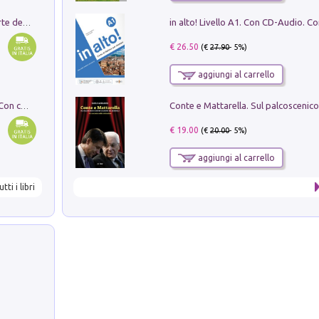
Ricerche dei dottorandi in storia dell'arte della Sapienza
€ 26.50
(€
27.90
- 5%)
aggiungi al carrello
I monumenti funerari del Lazio antico. Con cartella con tavole
€ 19.00
(€
20.00
- 5%)
aggiungi al carrello
utti i libri