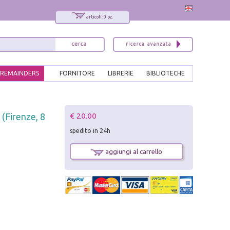
articoli: 0 pz.
REMAINDERS
FORNITORE
LIBRERIE
BIBLIOTECHE
x
€ 20.00
(Firenze, 8
Interessato ai nostri libri?
spedito in 24h
Allora iscriviti alla nostra newsletter!
Sarai informato delle nostre novità, potrai
aggiungi al carrello
comunque cancellarti quando desideri.
modulo di iscrizione