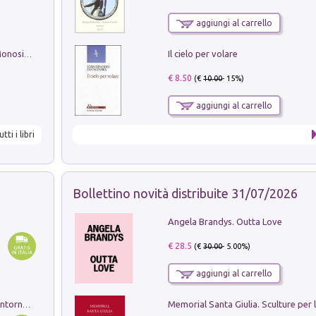
aggiungi al carrello
Il cielo per volare
La seduzione del gusto con Pipero & Monosilio
€ 8.50
(€
10.00
- 15%)
aggiungi al carrello
utti i libri
Bollettino novità distribuite 31/07/2026
Angela Brandys. Outta Love
€ 28.5
(€
30.00
- 5.00%)
aggiungi al carrello
Ruderi delle ville Romano Sabine nei dintorni di Poggio Mirteto. Illustrati dal dott.re prof.re cav.re Ercole Nardi regio ispettore degli scavi e monumenti. Anno 1885. Tavole e studio. Con 25 tavole fuori testo in cartella editoriale