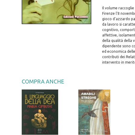
Il volume raccoglie
Firenze l'8 novembr
gioco d'azzardo pat
da lavoro si caratt
cognitivo, comportam
affettive, isolamen
della qualità della 
dipendente sono com
ed economica delle
contributi dei Relat
intervento in meri
COMPRA ANCHE