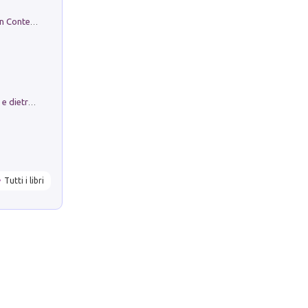
in alto! Livello A1. Con CD-Audio. Con Contenuto digitale per accesso on line
Conte e Mattarella. Sul palcoscenico e dietro le quinte del Quirinale. Un racconto sulle istituzioni
Tutti i libri