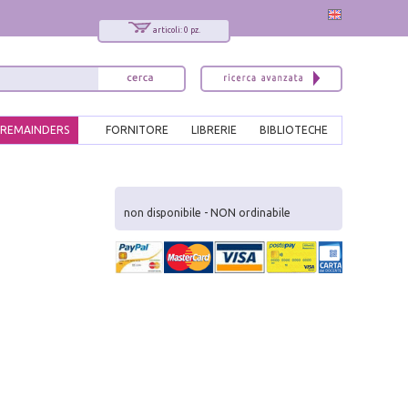
articoli: 0 pz.
REMAINDERS
FORNITORE
LIBRERIE
BIBLIOTECHE
x
Interessato ai nostri libri?
non disponibile - NON ordinabile
Allora iscriviti alla nostra newsletter!
Sarai informato delle nostre novità, potrai
comunque cancellarti quando desideri.
modulo di iscrizione