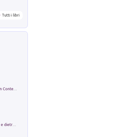
Tutti i libri
in alto! Livello A1. Con CD-Audio. Con Contenuto digitale per accesso on line
Conte e Mattarella. Sul palcoscenico e dietro le quinte del Quirinale. Un racconto sulle istituzioni