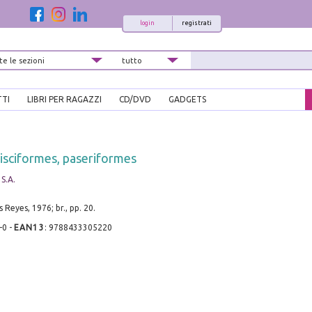
login
registrati
TTI
LIBRI PER RAGAZZI
CD/DVD
GADGETS
 pisciformes, paseriformes
S.A.
 Reyes, 1976; br., pp. 20.
-0
-
EAN13
:
9788433305220