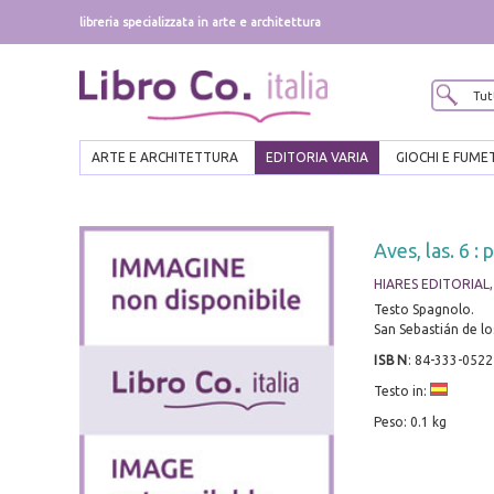
libreria specializzata in arte e architettura
ARTE E ARCHITETTURA
EDITORIA VARIA
GIOCHI E FUME
Aves, las. 6 :
HIARES EDITORIAL, 
Testo Spagnolo.
San Sebastián de los
ISBN
:
84-333-0522
Testo in:
Peso: 0.1 kg