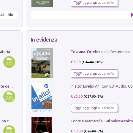
aggiungi al carrello
utti i libri
In evidenza
Toscana. L'Atelier della Bestemmia
L'orientalizzante a Capua. Contesti e materiali dagli scavi di Werner Johannowsky nella necropoli di Fornaci. Nuova ediz.
€ 6.00
(€
15.00
- 60%)
aggiungi al carrello
Ricerche dei dottorandi in storia dell'arte della Sapienza
€ 26.50
(€
27.90
- 5%)
aggiungi al carrello
I monumenti funerari del Lazio antico. Con cartella con tavole
€ 19.00
(€
20.00
- 5%)