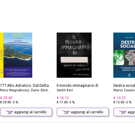
Il mondo immaginario di
777 Alto Adriatico. Dal Delta del Po a Capo Promontore. Con QR Code
Piero Magnabosco; Dario Silvestro; Marco Sbrizzi
Smith Keri
Marco Cassini
€ 28.40
€ 16.15
€ 14.25
€ 29.90 -5 %
€ 17.00 -5 %
€ 15.00 -5 %
aggiungi al carrello
aggiungi al carrello
aggiu