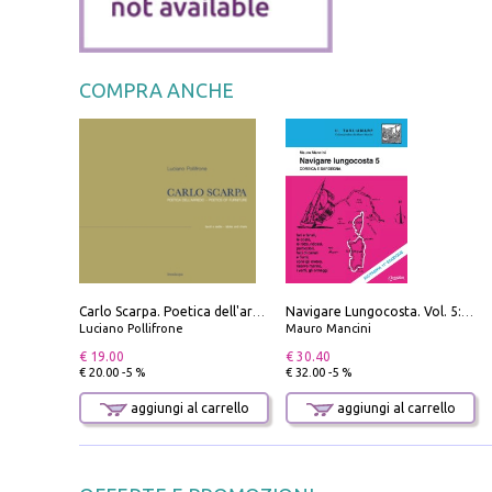
COMPRA ANCHE
Carlo Scarpa. Poetica dell'arredo. Tavoli e sedie-Poetics of furniture. Tables and chairs. Ediz. bilingue
Navigare Lungocosta. Vol. 5: Corsica e Sardegna
Luciano Pollifrone
Mauro Mancini
€ 19.00
€ 30.40
€ 20.00 -5 %
€ 32.00 -5 %
aggiungi al carrello
aggiungi al carrello