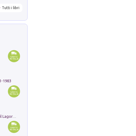
Tutti i libri
91-1983
Pastori. Sguardi contemporanei tra il Lagorai e la pianura. Ediz. illustrata