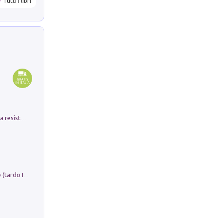
Tutti i libri
Memorial Santa Giulia. Sculture per la resistenza Monchio di Palagano
Sofiana. In Sicilia centro-meridionale (tardo III-metà IX secolo d.C.): dall'agro-town tardo-imperiale al villaggio medio-bizantino. Nuova ediz.