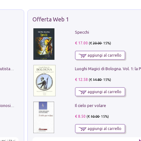
Offerta Web 1
Specchi
€ 17.00
(€
20.00
- 15%)
aggiungi al carrello
Pietro Bellotti Detto Canaletty. Un Vedutista Veneziano nella Francia dell'Ancien Régime
€ 12.58
(€
14.80
- 15%)
aggiungi al carrello
Il cielo per volare
La seduzione del gusto con Pipero & Monosilio
€ 8.50
(€
10.00
- 15%)
aggiungi al carrello