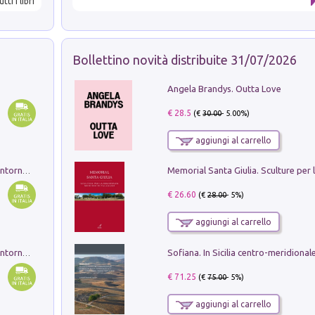
utti i libri
Bollettino novità distribuite 31/07/2026
Angela Brandys. Outta Love
€ 28.5
(€
30.00
- 5.00%)
aggiungi al carrello
Ruderi delle ville Romano Sabine nei dintorni di Poggio Mirteto. Illustrati dal dott.re prof.re cav.re Ercole Nardi regio ispettore degli scavi e monumenti. Anno 1885. Tavole e studio. Con 25 tavole fuori testo in cartella editoriale
€ 26.60
(€
28.00
- 5%)
aggiungi al carrello
Ruderi delle ville Romano Sabine nei dintorni di Poggio Mirteto. Illustrati dal dott.re prof.re cav.re Ercole Nardi regio ispettore degli scavi e monumenti. Anno 1885
€ 71.25
(€
75.00
- 5%)
aggiungi al carrello