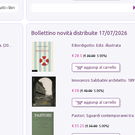
utti i libri
Bollettino novità distribuite 17/07/2026
Il Bordigotto. Ediz. illustrata
Dromos. Libro periodico di architettura. (2026). Vol. 15: Post-model
€ 28.5
(€
30.00
- 5.00%)
aggiungi al carrello
Innocenzo Sabbatini architetto. 18
€ 38
(€
40.00
- 5.00%)
aggiungi al carrello
€ 33.25
(€
35.00
- 5.00%)