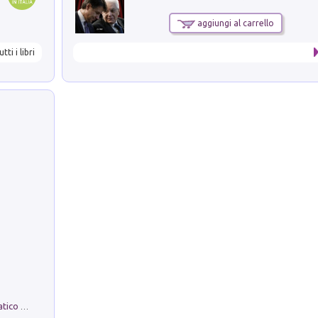
aggiungi al carrello
utti i libri
La comparsa. Perché il partito democratico non è mai nato