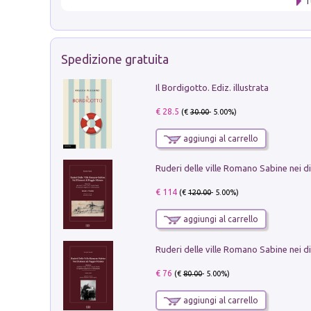
T
Spedizione gratuita
Il Bordigotto. Ediz. illustrata
€ 28.5
(€
30.00
- 5.00%)
aggiungi al carrello
€ 114
(€
120.00
- 5.00%)
aggiungi al carrello
€ 76
(€
80.00
- 5.00%)
aggiungi al carrello