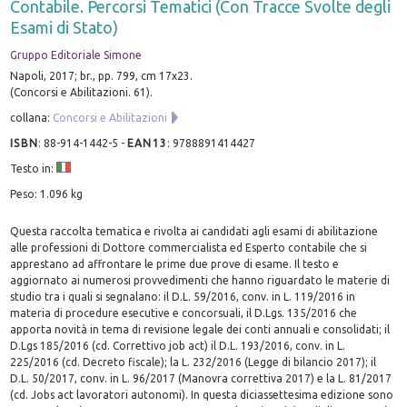
Contabile. Percorsi Tematici (Con Tracce Svolte degli
Esami di Stato)
Gruppo Editoriale Simone
Napoli, 2017; br., pp. 799, cm 17x23.
(Concorsi e Abilitazioni. 61).
collana:
Concorsi e Abilitazioni
ISBN
:
88-914-1442-5
-
EAN13
:
9788891414427
Testo in:
Peso: 1.096 kg
Questa raccolta tematica e rivolta ai candidati agli esami di abilitazione
alle professioni di Dottore commercialista ed Esperto contabile che si
apprestano ad affrontare le prime due prove di esame. Il testo e
aggiornato ai numerosi provvedimenti che hanno riguardato le materie di
studio tra i quali si segnalano: il D.L. 59/2016, conv. in L. 119/2016 in
materia di procedure esecutive e concorsuali, il D.Lgs. 135/2016 che
apporta novità in tema di revisione legale dei conti annuali e consolidati; il
D.Lgs 185/2016 (cd. Correttivo job act) il D.L. 193/2016, conv. in L.
225/2016 (cd. Decreto fiscale); la L. 232/2016 (Legge di bilancio 2017); il
D.L. 50/2017, conv. in L. 96/2017 (Manovra correttiva 2017) e la L. 81/2017
(cd. Jobs act lavoratori autonomi). In questa diciassettesima edizione sono