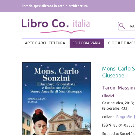
libreria specializzata in arte e architettura
ARTE E ARCHITETTURA
EDITORIA VARIA
GIOCHI E FUME
Mons. Carlo S
Giuseppe
Taroni Massim
Elledici
Cascine Vica, 2013; 
(Biografie. 433).
collana:
Biografie
ISBN
:
88-01-05503
Soggetto: Società e