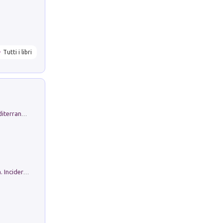
Tutti i libri
Byrsa. Scritti sull''Antico Oriente Mediterraneo. 45-46/2024
Ho Camminato Alla Luce Della Storia. Incidere per Pasolini. Quaderni di Incisione Contemporanea n 30