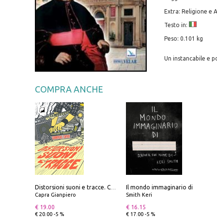
Extra: Religione e 
Testo in:
Peso: 0.101 kg
Un instancabile e p
COMPRA ANCHE
Il mondo immaginario di
Distorsioni suoni e tracce. Columns, storie e playlist dalla scena hardcore punk italiana degli anni '90
Capra Gianpiero
Smith Keri
€ 19.00
€ 16.15
€ 20.00 -5 %
€ 17.00 -5 %