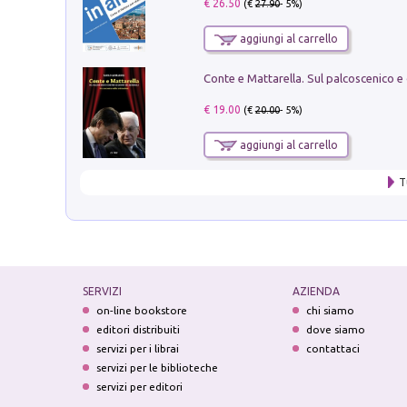
€ 26.50
(€
27.90
- 5%)
aggiungi al carrello
€ 19.00
(€
20.00
- 5%)
aggiungi al carrello
T
SERVIZI
AZIENDA
on-line bookstore
chi siamo
editori distribuiti
dove siamo
servizi per i librai
contattaci
servizi per le biblioteche
servizi per editori