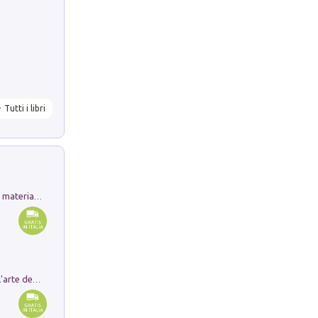
Tutti i libri
L'orientalizzante a Capua. Contesti e materiali dagli scavi di Werner Johannowsky nella necropoli di Fornaci. Nuova ediz.
Ricerche dei dottorandi in storia dell'arte della Sapienza