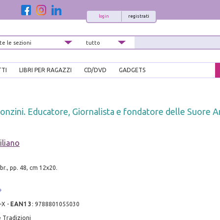
login
registrati
TTI
LIBRI PER RAGAZZI
CD/DVD
GADGETS
onzini. Educatore, Giornalista e fondatore delle Suore A
iliano
br., pp. 48, cm 12x20.
-X
-
EAN13
:
9788801055030
 Tradizioni