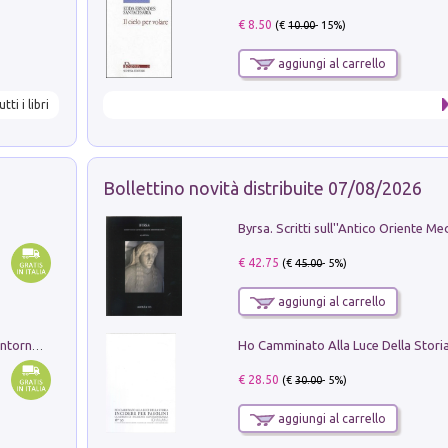
€ 8.50
(€
10.00
- 15%)
aggiungi al carrello
utti i libri
Bollettino novità distribuite 07/08/2026
€ 42.75
(€
45.00
- 5%)
aggiungi al carrello
Ruderi delle ville Romano Sabine nei dintorni di Poggio Mirteto. Illustrati dal dott.re prof.re cav.re Ercole Nardi regio ispettore degli scavi e monumenti. Anno 1885. Tavole e studio. Con 25 tavole fuori testo in cartella editoriale
€ 28.50
(€
30.00
- 5%)
aggiungi al carrello