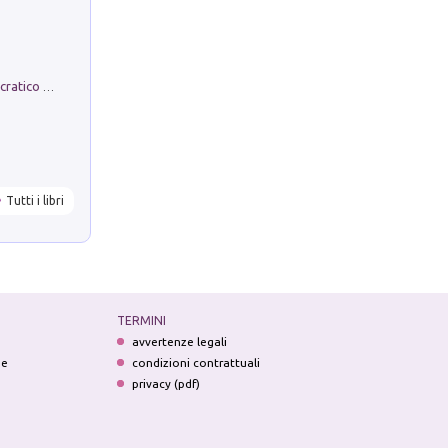
La comparsa. Perché il partito democratico non è mai nato
Tutti i libri
TERMINI
avvertenze legali
ne
condizioni contrattuali
privacy (pdf)