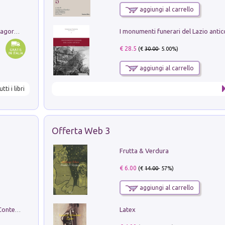
aggiungi al carrello
Pastori. Sguardi contemporanei tra il Lagorai e la pianura. Ediz. illustrata
€ 28.5
(€
30.00
- 5.00%)
aggiungi al carrello
utti i libri
Offerta Web 3
Frutta & Verdura
€ 6.00
(€
14.00
- 57%)
aggiungi al carrello
Latex
in alto! Livello A1. Con CD-Audio. Con Contenuto digitale per accesso on line