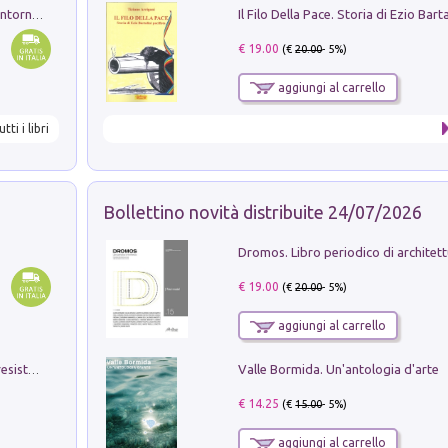
Ruderi delle ville Romano Sabine nei dintorni di Poggio Mirteto. Illustrati dal dott.re prof.re cav.re Ercole Nardi regio ispettore degli scavi e monumenti. Anno 1885
€ 19.00
(€
20.00
- 5%)
aggiungi al carrello
utti i libri
Bollettino novità distribuite 24/07/2026
€ 19.00
(€
20.00
- 5%)
aggiungi al carrello
Valle Bormida. Un'antologia d'arte
Memorial Santa Giulia. Sculture per la resistenza Monchio di Palagano
€ 14.25
(€
15.00
- 5%)
aggiungi al carrello