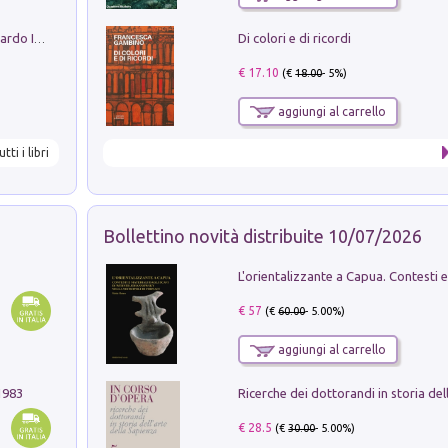
Di colori e di ricordi
Sofiana. In Sicilia centro-meridionale (tardo III-metà IX secolo d.C.): dall'agro-town tardo-imperiale al villaggio medio-bizantino. Nuova ediz.
€ 17.10
(€
18.00
- 5%)
aggiungi al carrello
utti i libri
Bollettino novità distribuite 10/07/2026
€ 57
(€
60.00
- 5.00%)
aggiungi al carrello
1983
€ 28.5
(€
30.00
- 5.00%)