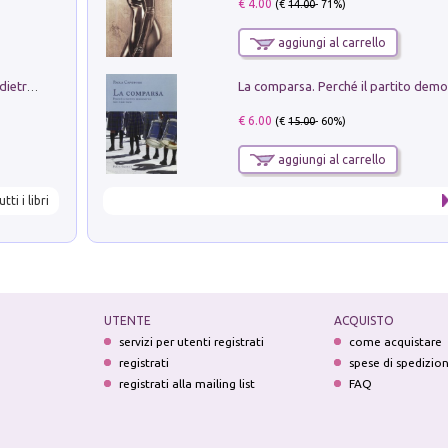
€ 4.00
(€
14.00
- 71%)
aggiungi al carrello
Conte e Mattarella. Sul palcoscenico e dietro le quinte del Quirinale. Un racconto sulle istituzioni
€ 6.00
(€
15.00
- 60%)
aggiungi al carrello
utti i libri
UTENTE
ACQUISTO
servizi per utenti registrati
come acquistare
registrati
spese di spedizio
registrati alla mailing list
FAQ