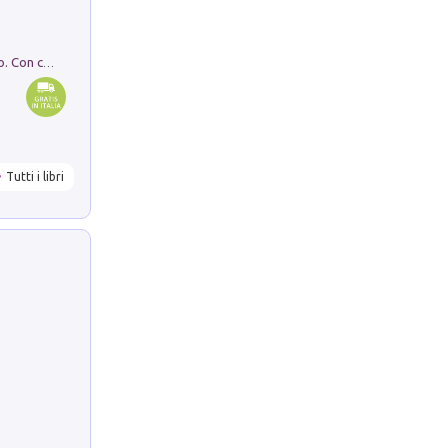
I monumenti funerari del Lazio antico. Con cartella con tavole
Tutti i libri