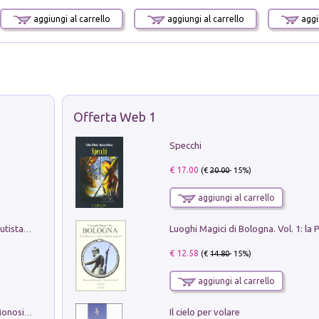
aggiungi al carrello
aggiungi al carrello
aggiu
Offerta Web 1
Specchi
€ 17.00
(€
20.00
- 15%)
aggiungi al carrello
Pietro Bellotti Detto Canaletty. Un Vedutista Veneziano nella Francia dell'Ancien Régime
€ 12.58
(€
14.80
- 15%)
aggiungi al carrello
Il cielo per volare
La seduzione del gusto con Pipero & Monosilio