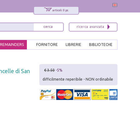
articoli: 0 pz.
REMAINDERS
FORNITORE
LIBRERIE
BIBLIOTECHE
x
ncelle di San
€ 3.50
-5%
Interessato ai nostri libri?
difficilmente reperibile - NON ordinabile
Allora iscriviti alla nostra newsletter!
Sarai informato delle nostre novità, potrai
comunque cancellarti quando desideri.
modulo di iscrizione