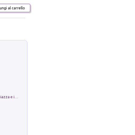
ngi al carrello
Luoghi Magici di Bologna. Vol. 1: la Piazza e i Suoi Simboli Segreti