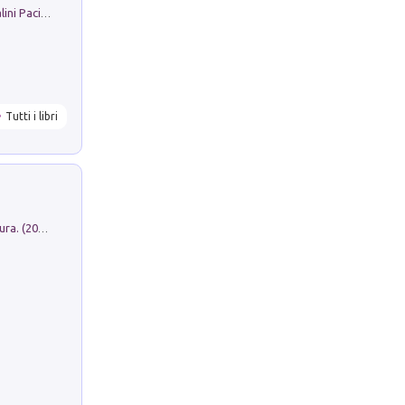
Il Filo Della Pace. Storia di Ezio Bartalini Pacifista
Tutti i libri
Dromos. Libro periodico di architettura. (2026). Vol. 15: Post-model