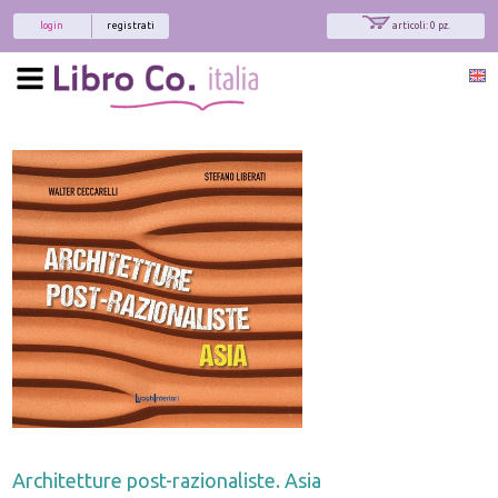
login
registrati
articoli: 0 pz.
Architetture post-razionaliste. Asia