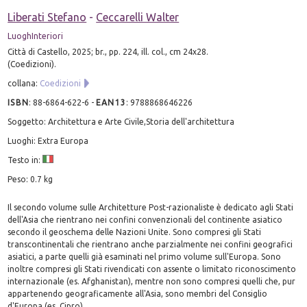
Liberati Stefano
-
Ceccarelli Walter
LuoghInteriori
Città di Castello, 2025; br., pp. 224, ill. col., cm 24x28.
(Coedizioni).
collana:
Coedizioni
ISBN
:
88-6864-622-6
-
EAN13
:
9788868646226
Soggetto: Architettura e Arte Civile,Storia dell'architettura
Luoghi: Extra Europa
Testo in:
Peso: 0.7 kg
Il secondo volume sulle Architetture Post-razionaliste è dedicato agli Stati
dell'Asia che rientrano nei confini convenzionali del continente asiatico
secondo il geoschema delle Nazioni Unite. Sono compresi gli Stati
transcontinentali che rientrano anche parzialmente nei confini geografici
asiatici, a parte quelli già esaminati nel primo volume sull'Europa. Sono
inoltre compresi gli Stati rivendicati con assente o limitato riconoscimento
internazionale (es. Afghanistan), mentre non sono compresi quelli che, pur
appartenendo geograficamente all'Asia, sono membri del Consiglio
d'Europa (es. Cipro).