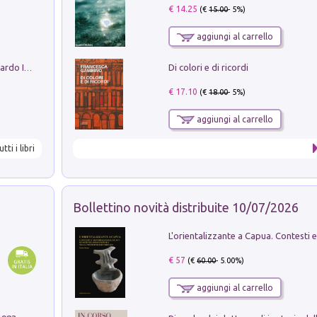
€ 14.25
(€
15.00
- 5%)
aggiungi al carrello
Di colori e di ricordi
Sofiana. In Sicilia centro-meridionale (tardo III-metà IX secolo d.C.): dall'agro-town tardo-imperiale al villaggio medio-bizantino. Nuova ediz.
€ 17.10
(€
18.00
- 5%)
aggiungi al carrello
utti i libri
Bollettino novità distribuite 10/07/2026
€ 57
(€
60.00
- 5.00%)
aggiungi al carrello