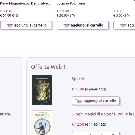
Piero Magnabosco; Dario Silvestro; Marco Sbrizzi
Luciano Pollifrone
€ 51.30
€ 19.00
€ 4.75
€ 54.00 -5 %
€ 20.00 -5 %
€ 5.00 -5 %
aggiungi al carrello
aggiungi al carrello
aggiu
Offerta Web 1
Specchi
€ 17.00
(€
20.00
- 15%)
aggiungi al carrello
Pietro Bellotti Detto Canaletty. Un Vedutista Veneziano nella Francia dell'Ancien Régime
€ 12.58
(€
14.80
- 15%)