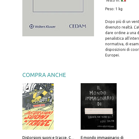
Testo in:
Peso: 1 kg
Dopo più di un vent
divenuto realtà. L'a
dare ordine a una d
penalistica all'inte
normativa, di esami
disposizioni di coor
Europei.
COMPRA ANCHE
Il mondo immaginario di
Distorsioni suoni e tracce. Columns, storie e playlist dalla scena hardcore punk italiana degli anni '90