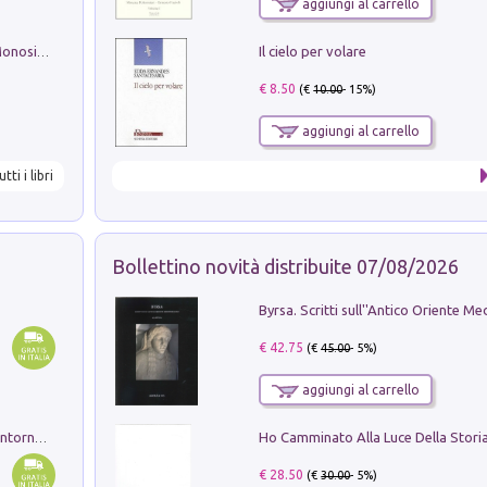
aggiungi al carrello
Il cielo per volare
La seduzione del gusto con Pipero & Monosilio
€ 8.50
(€
10.00
- 15%)
aggiungi al carrello
utti i libri
Bollettino novità distribuite 07/08/2026
€ 42.75
(€
45.00
- 5%)
aggiungi al carrello
Ruderi delle ville Romano Sabine nei dintorni di Poggio Mirteto. Illustrati dal dott.re prof.re cav.re Ercole Nardi regio ispettore degli scavi e monumenti. Anno 1885. Tavole e studio. Con 25 tavole fuori testo in cartella editoriale
€ 28.50
(€
30.00
- 5%)