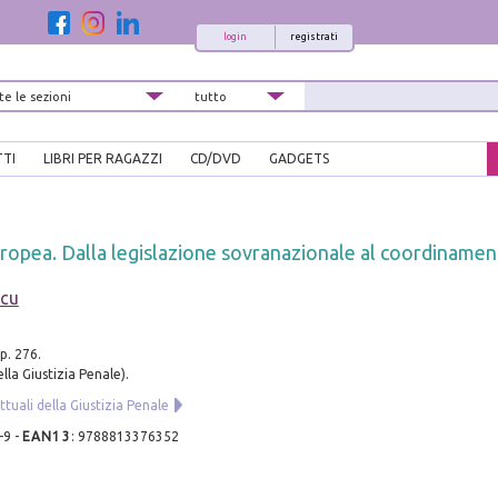
login
registrati
TTI
LIBRI PER RAGAZZI
CD/DVD
GADGETS
ropea. Dalla legislazione sovranazionale al coordinamen
ocu
p. 276.
lla Giustizia Penale).
tuali della Giustizia Penale
-9
-
EAN13
:
9788813376352