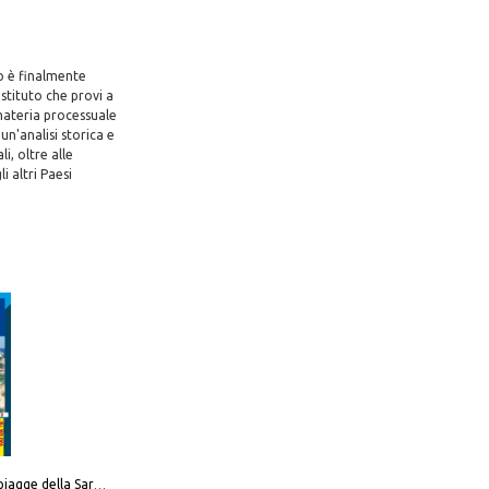
eo è finalmente
istituto che provi a
 materia processuale
un'analisi storica e
, oltre alle
i altri Paesi
Carta delle spiagge della Sardegna. Con custodia