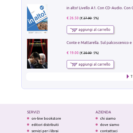
€ 26.50
(€
27.90
- 5%)
aggiungi al carrello
€ 19.00
(€
20.00
- 5%)
aggiungi al carrello
T
SERVIZI
AZIENDA
on-line bookstore
chi siamo
editori distribuiti
dove siamo
servizi per i librai
contattaci