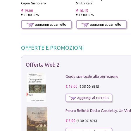
Capra Gianpiero
Smith Keri
€ 19.00
€ 16.15
€ 20.00 -5 %
€ 17.00 -5 %
aggiungi al carrello
aggiungi al carrello
OFFERTE E PROMOZIONI
Offerta Web 2
Guida spirituale alla perfezione
€ 12.00
(€
35.00
- 66%)
aggiungi al carrello
€ 6.00
(€
30.00
- 80%)