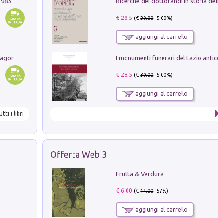
1983
€ 28.5
(€
30.00
- 5.00%)
aggiungi al carrello
Pastori. Sguardi contemporanei tra il Lagorai e la pianura. Ediz. illustrata
€ 28.5
(€
30.00
- 5.00%)
aggiungi al carrello
utti i libri
Offerta Web 3
Frutta & Verdura
€ 6.00
(€
14.00
- 57%)
aggiungi al carrello