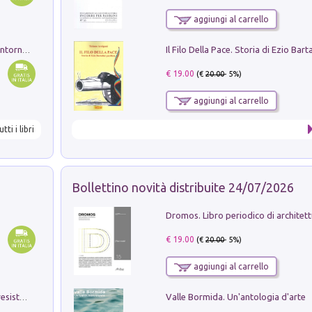
aggiungi al carrello
Ruderi delle ville Romano Sabine nei dintorni di Poggio Mirteto. Illustrati dal dott.re prof.re cav.re Ercole Nardi regio ispettore degli scavi e monumenti. Anno 1885
€ 19.00
(€
20.00
- 5%)
aggiungi al carrello
utti i libri
Bollettino novità distribuite 24/07/2026
€ 19.00
(€
20.00
- 5%)
aggiungi al carrello
Valle Bormida. Un'antologia d'arte
Memorial Santa Giulia. Sculture per la resistenza Monchio di Palagano