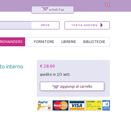
articoli: 0 pz.
REMAINDERS
FORNITORE
LIBRERIE
BIBLIOTECHE
x
€ 28.00
to interno
Interessato ai nostri libri?
spedito in 2/3 sett.
Allora iscriviti alla nostra newsletter!
Sarai informato delle nostre novità, potrai
aggiungi al carrello
comunque cancellarti quando desideri.
modulo di iscrizione