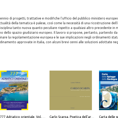
ennio di progetti, trattative e modifiche l'ufficio del pubblico ministero europ
ttualità della tematica è palese, così come la necessità di una ricostruzione dell'
isciplina tanto nuova quanto peculiare rispetto a qualsiasi altro precedente in
rno dello spazio giudiziario europeo. Il lavoro si propone, pertanto, partendo da 
nare la regolamentazione europea e le sue implicazioni negli ordinamenti statali
dinamento approvate in Italia, con alcuni brevi cenni alle soluzioni adottate negl
777 Adriatico orientale. Vol. 1: Istria, Costa della Dalmazia da Smrika a Zara, Isole del Quarnaro, Pag, Arcipelaghi di Zara, Sibenico e Incoronate
Carlo Scarpa. Poetica dell'arredo. Tavoli e sedie-Poetics of furniture. Tables and chairs. Ediz. bilingue