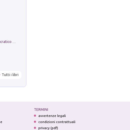
La comparsa. Perché il partito democratico non è mai nato
Tutti i libri
TERMINI
avvertenze legali
ne
condizioni contrattuali
privacy (pdf)