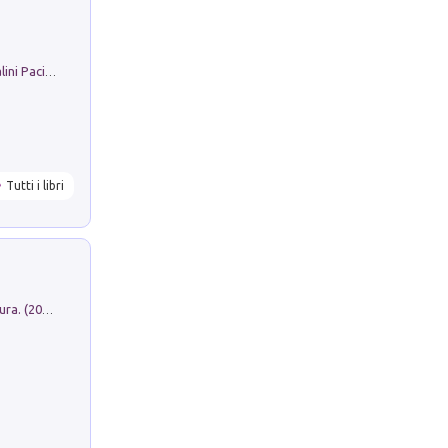
Il Filo Della Pace. Storia di Ezio Bartalini Pacifista
Tutti i libri
Dromos. Libro periodico di architettura. (2026). Vol. 15: Post-model