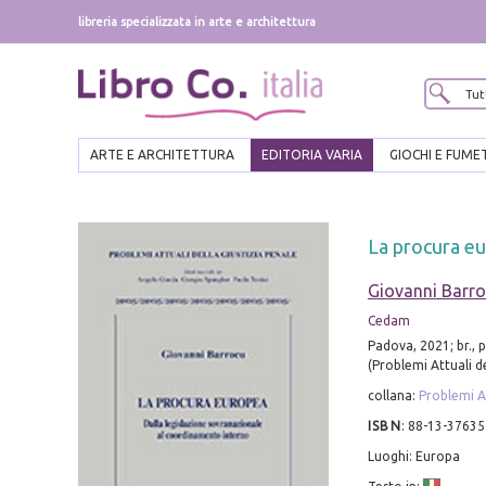
libreria specializzata in arte e architettura
ARTE E ARCHITETTURA
EDITORIA VARIA
GIOCHI E FUME
La procura eu
Giovanni Barr
Cedam
Padova, 2021; br., p
(Problemi Attuali de
collana:
Problemi At
ISBN
:
88-13-37635
Luoghi: Europa