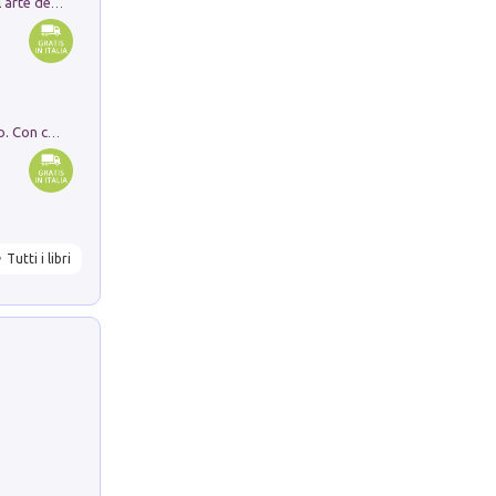
Ricerche dei dottorandi in storia dell'arte della Sapienza
I monumenti funerari del Lazio antico. Con cartella con tavole
Tutti i libri