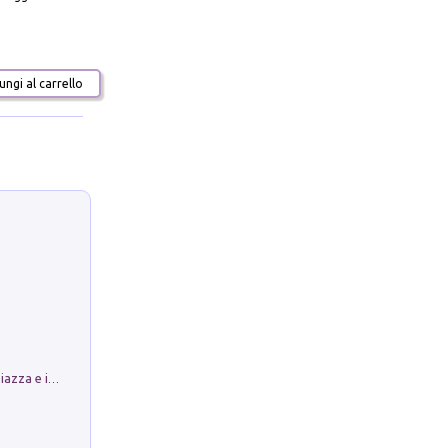
ngi al carrello
Luoghi Magici di Bologna. Vol. 1: la Piazza e i Suoi Simboli Segreti