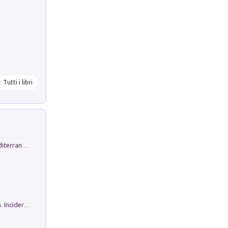
Tutti i libri
Byrsa. Scritti sull''Antico Oriente Mediterraneo. 45-46/2024
Ho Camminato Alla Luce Della Storia. Incidere per Pasolini. Quaderni di Incisione Contemporanea n 30