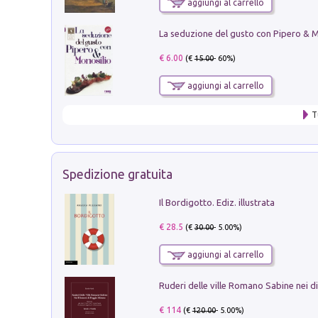
aggiungi al carrello
€ 6.00
(€
15.00
- 60%)
aggiungi al carrello
T
Spedizione gratuita
Il Bordigotto. Ediz. illustrata
€ 28.5
(€
30.00
- 5.00%)
aggiungi al carrello
€ 114
(€
120.00
- 5.00%)