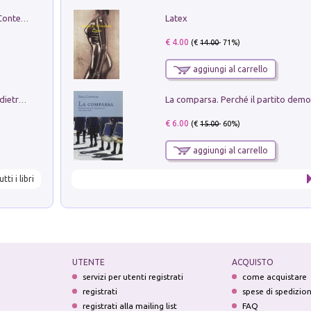
Latex
in alto! Livello A1. Con CD-Audio. Con Contenuto digitale per accesso on line
€ 4.00
(€
14.00
- 71%)
aggiungi al carrello
Conte e Mattarella. Sul palcoscenico e dietro le quinte del Quirinale. Un racconto sulle istituzioni
€ 6.00
(€
15.00
- 60%)
aggiungi al carrello
utti i libri
UTENTE
ACQUISTO
servizi per utenti registrati
come acquistare
registrati
spese di spedizio
registrati alla mailing list
FAQ