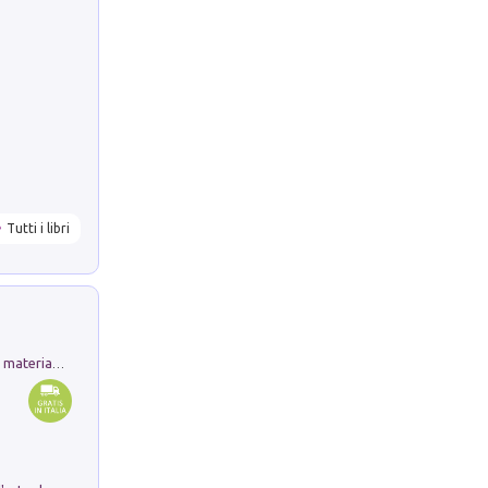
Tutti i libri
L'orientalizzante a Capua. Contesti e materiali dagli scavi di Werner Johannowsky nella necropoli di Fornaci. Nuova ediz.