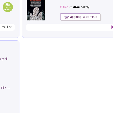
€ 36.1
(€
38.00
- 5.00%)
aggiungi al carrello
utti i libri
The Nicolas. Restoration Tales in a Family History
Fortunate Objects. Selections from the Ella Fontanals-Cisneros Collection. Objetos Afortunados. Selección de la Colección Ella Fontanals-Cisneros