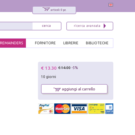
articoli: 0 pz.
REMAINDERS
FORNITORE
LIBRERIE
BIBLIOTECHE
x
€ 13.30
€ 14.00
-5%
Interessato ai nostri libri?
10 giorni
Allora iscriviti alla nostra newsletter!
Sarai informato delle nostre novità, potrai
aggiungi al carrello
comunque cancellarti quando desideri.
modulo di iscrizione