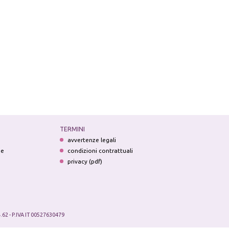
TERMINI
avvertenze legali
ne
condizioni contrattuali
privacy (pdf)
.62 - P.IVA IT 00527630479