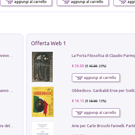
aggiungi al carrello
aggiungi al carrello
aggiu
Offerta Web 1
Get the led out. Come i Led Zeppelin divennero la più grande band del mondo
€ 36.00
(€
45.00
- 20%)
aggiungi al carrello
Con questa faccia qui. Le canzoni che hanno fatto la storia di Ligabue
€ 16.15
(€
19.00
- 15%)
aggiungi al carrello
Klose dell'altro mondo. Miro il pescatore del goal