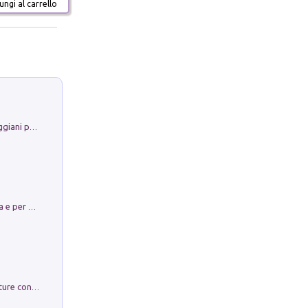
ngi al carrello
La Porta Filosofica di Claudio Parmiggiani per il Sacro Eremo di Camaldoli
Obbedisco. Garibaldi Eroe per Scelta e per Destino
Arie per Carlo Broschi Farinelli. Partiture con riduzione per clavicembalo (o pianoforte). Seconda serie. Vol. 5