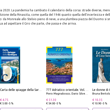
lia 2020. La pandemia ha cambiato il calendario della corsa: strade diverse, men
dizione della Rinascita, come quella del 1946 quanto quella dell'incertezza e dell
ro: da Monreale allo Stelvio pieno di neve, a una plumbea piazza del Duomo si sn
ua ad aspettare il Giro che parte, che passa e che arriva.
Le donne di 
Carta delle spiagge della Sardegna. Con custodia
777 Adriatico orientale. Vol. 2: Costa della Dalmazia da Zara a Molunat, Isole della Dalmazia Meridionale e Montenegro
Piero Magnabosco; Dario Silvestro; Marco Sbrizzi
Bruna Bertol
€ 4.75
€ 51.30
€ 10.35
€ 5.00 -5 %
€ 54.00 -5 %
€ 10.90 -5 %