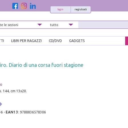
login
registrati
TTI
LIBRI PER RAGAZZI
CD/DVD
GADGETS
ro. Diario di una corsa fuori stagione
no
pp. 144, cm 13x20.
-6
-
EAN13
:
9788836578306