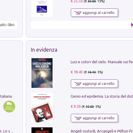
€ 25.50
(€
30.00
- 15%)
aggiungi al carrello
utti i libri
In evidenza
€ 18.43
(€
19.40
- 5%)
aggiungi al carrello
taliana
€ 9.50
(€
10.00
- 5%)
aggiungi al carrello
Angeli custodi, Arcangeli e Milton F
Santissima Trinità e divina proporzione. Lo studio della proporzione nell'arte come ricerca del mistero trinitario