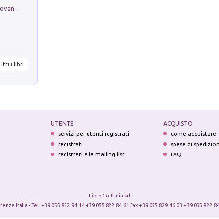
Firenze nell'Ottocento nei disegni di Giovanni Ferruccio Moro (1859­1948)
utti i libri
UTENTE
ACQUISTO
servizi per utenti registrati
come acquistare
registrati
spese di spedizio
registrati alla mailing list
FAQ
Libro Co. Italia srl
irenze Italia - Tel. +39 055 822.94.14 +39 055 822.84.61 Fax +39 055 829.46.03 +39 055 822.84