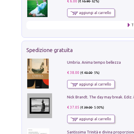
€ 6.00
(€
15.90
- 62%)
aggiungi al carrello
T
Spedizione gratuita
Umbria. Anima tempo bellezza
€ 38.00
(€
40.00
- 5%)
aggiungi al carrello
Nick Brandt. The day may break. Ediz. i
€ 37.05
(€
39.00
- 5.00%)
aggiungi al carrello