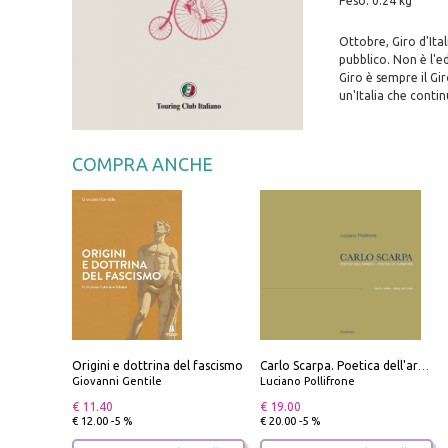
Peso: 0.24 kg
Ottobre, Giro d'Ita
pubblico. Non è l'e
Giro è sempre il Gi
un'Italia che contin
COMPRA ANCHE
Origini e dottrina del fascismo
Carlo Scarpa. Poetica dell'arredo. Tavoli e sedie-Poetics of furniture. Tables and chairs. Ediz. bilingue
Giovanni Gentile
Luciano Pollifrone
€ 11.40
€ 19.00
€ 12.00 -5 %
€ 20.00 -5 %