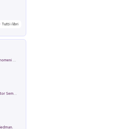
Tutti i libri
Luci e colori del cielo. Manuale sui fenomeni ottici che si verificano in atmosfera, nella scienza e nella storia: come osservarli e fotografarli
Genio ed epidemia. La storia del dottor Semmelweis, il Salvatore delle Madri
riedman.