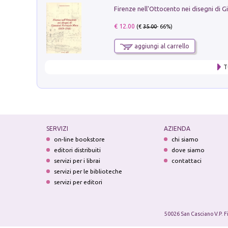
€ 12.00
(€
35.00
- 66%)
aggiungi al carrello
T
SERVIZI
AZIENDA
on-line bookstore
chi siamo
editori distribuiti
dove siamo
servizi per i librai
contattaci
servizi per le biblioteche
servizi per editori
50026 San Casciano V.P. F