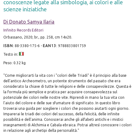
conoscenze legate alla simbologia, ai colori e alle
scienze iniziatiche
Di Donato Samya Ilaria
Infinito Records Editori
Orbassano, 2020; br., pp. 258, cm 14x20.
ISBN
:
88-3380-175-6
-
EAN13
:
9788833801759
Testo in:
Peso: 0.32 kg
"Come migliorarti la vita con i "colori delle Triadi" è il principio alla base
dell'antico Archeometro, un potente strumento del passato che era
considerato la chiave di tutte le religioni e delle consapevolezze. Questa è
la formula più semplice e pratica per acquisire consapevolezza sul
potenziale dei colori nelle nostre vite. Riprendi in mano la tua vita con
l'aiuto del colore e delle sue sfumature di significato. In questo libro
troverai una guida per scegliere i colori che possono aiutarti ogni giorno.
Imparerai le triadi dei colori del successo, della felicità, delle infinite
possibilità e dell'anima. Conoscerai anche gli alfabeti antichi e i mistici
insegnamenti di Alchimia e Cabala ebraica. Potrai altresì conoscere i colori
in relazione agli archetipi della personalità."