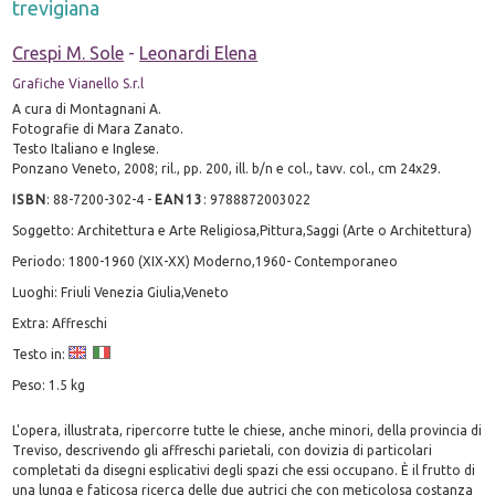
trevigiana
Crespi M. Sole
-
Leonardi Elena
Grafiche Vianello S.r.l
A cura di Montagnani A.
Fotografie di Mara Zanato.
Testo Italiano e Inglese.
Ponzano Veneto, 2008; ril., pp. 200, ill. b/n e col., tavv. col., cm 24x29.
ISBN
:
88-7200-302-4
-
EAN13
:
9788872003022
Soggetto: Architettura e Arte Religiosa,Pittura,Saggi (Arte o Architettura)
Periodo: 1800-1960 (XIX-XX) Moderno,1960- Contemporaneo
Luoghi: Friuli Venezia Giulia,Veneto
Extra: Affreschi
Testo in:
Peso: 1.5 kg
L'opera, illustrata, ripercorre tutte le chiese, anche minori, della provincia di
Treviso, descrivendo gli affreschi parietali, con dovizia di particolari
completati da disegni esplicativi degli spazi che essi occupano. È il frutto di
una lunga e faticosa ricerca delle due autrici che con meticolosa costanza