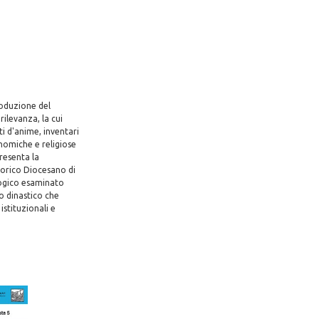
roduzione del
rilevanza, la cui
ti d'anime, inventari
onomiche e religiose
resenta la
Storico Diocesano di
ologico esaminato
o dinastico che
stituzionali e