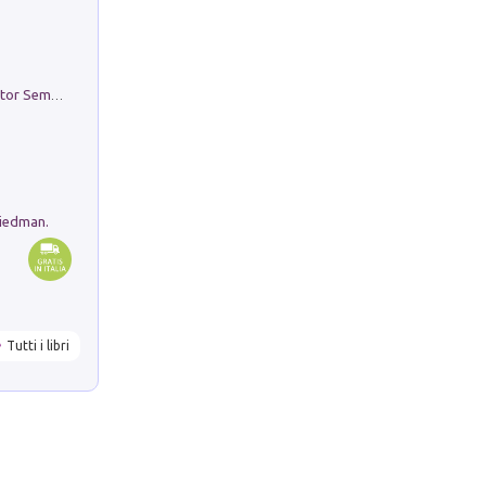
Genio ed epidemia. La storia del dottor Semmelweis, il Salvatore delle Madri
riedman.
Tutti i libri