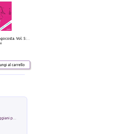
Navigare Lungocosta. Vol. 5: Corsica e Sardegna
i
ngi al carrello
La Porta Filosofica di Claudio Parmiggiani per il Sacro Eremo di Camaldoli