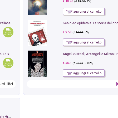
€ 18.43
(€
19.40
- 5%)
aggiungi al carrello
taliana
€ 9.50
(€
10.00
- 5%)
aggiungi al carrello
Angeli custodi, Arcangeli e Milton F
Santissima Trinità e divina proporzione. Lo studio della proporzione nell'arte come ricerca del mistero trinitario
€ 36.1
(€
38.00
- 5.00%)
aggiungi al carrello
utti i libri
The Nicolas. Restoration Tales in a Family History