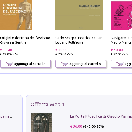
Origini e dottrina del fascismo
Carlo Scarpa. Poetica dell'arredo. Tavoli e sedie-Poetics of furniture. Tables and chairs. Ediz. bilingue
Giovanni Gentile
Luciano Pollifrone
Mauro Mancin
€ 11.40
€ 19.00
€ 30.40
€ 12.00 -5 %
€ 20.00 -5 %
€ 32.00 -5 %
aggiungi al carrello
aggiungi al carrello
aggiu
Offerta Web 1
Get the led out. Come i Led Zeppelin divennero la più grande band del mondo
€ 36.00
(€
45.00
- 20%)