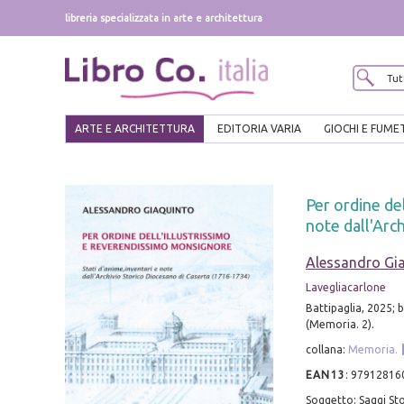
libreria specializzata in arte e architettura
ARTE E ARCHITETTURA
EDITORIA VARIA
GIOCHI E FUME
Per ordine del
note dall'Arc
Alessandro Gi
Lavegliacarlone
Battipaglia, 2025; br
(Memoria. 2).
collana:
Memoria.
EAN13
:
97912816
Soggetto: Saggi Sto