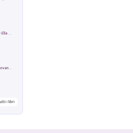
Fortunate Objects. Selections from the Ella Fontanals-Cisneros Collection. Objetos Afortunados. Selección de la Colección Ella Fontanals-Cisneros
Firenze nell'Ottocento nei disegni di Giovanni Ferruccio Moro (1859­1948)
utti i libri