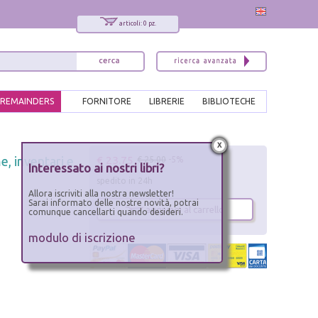
articoli: 0 pz.
REMAINDERS
FORNITORE
LIBRERIE
BIBLIOTECHE
x
€ 23.75
e, inventari e
€ 25.00
-5%
Interessato ai nostri libri?
spedito in 24h
Allora iscriviti alla nostra newsletter!
Sarai informato delle nostre novità, potrai
aggiungi al carrello
comunque cancellarti quando desideri.
modulo di iscrizione