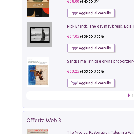
€ 38.00
(€
40.00
- 5%)
aggiungi al carrello
Nick Brandt. The day may break. Ediz. i
€ 37.05
(€
39.00
- 5.00%)
aggiungi al carrello
€ 33.25
(€
35.00
- 5.00%)
aggiungi al carrello
T
Offerta Web 3