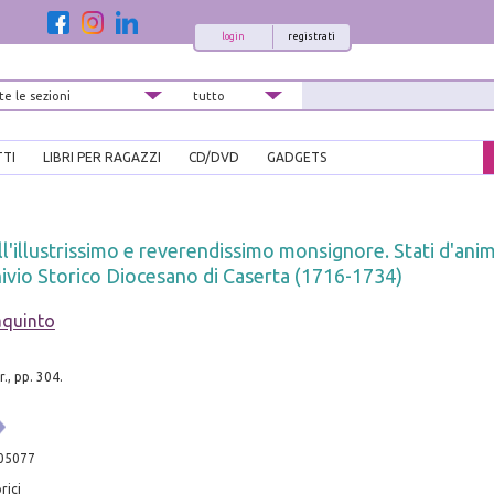
login
registrati
TTI
LIBRI PER RAGAZZI
CD/DVD
GADGETS
l'illustrissimo e reverendissimo monsignore. Stati d'anim
hivio Storico Diocesano di Caserta (1716-1734)
aquinto
., pp. 304.
05077
rici