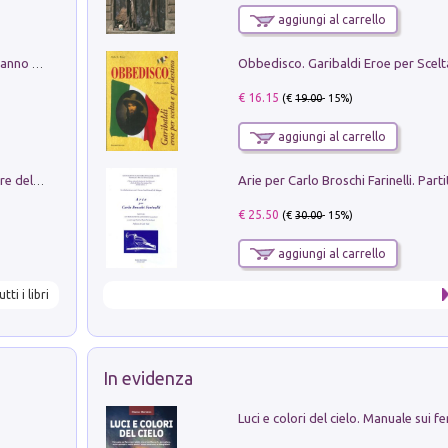
aggiungi al carrello
Con questa faccia qui. Le canzoni che hanno fatto la storia di Ligabue
€ 16.15
(€
19.00
- 15%)
aggiungi al carrello
Klose dell'altro mondo. Miro il pescatore del goal
€ 25.50
(€
30.00
- 15%)
aggiungi al carrello
utti i libri
In evidenza