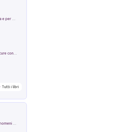
Obbedisco. Garibaldi Eroe per Scelta e per Destino
Arie per Carlo Broschi Farinelli. Partiture con riduzione per clavicembalo (o pianoforte). Seconda serie. Vol. 5
Tutti i libri
Luci e colori del cielo. Manuale sui fenomeni ottici che si verificano in atmosfera, nella scienza e nella storia: come osservarli e fotografarli