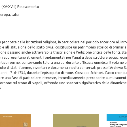
 (XV-XVIII) Rinascimento
uropa,Italia
rodotta dalle istituzioni religiose, in particolare nel periodo anteriore all'int
 all'istituzione dello stato civile, costituisce un patrimonio storico di primaria 
one passano anche attraverso la trascrizione e l'edizione critica delle fonti. Sta
vi rappresentano strumenti fondamentali per l'analisi delle strutture sociali, ec
ntico regime, conservando talora una perdurante efficacia giuridica. Il volume p
udio di stati d'anime, inventari e documenti inediti conservati presso l'Archivio 
gli anni 1716-1734, durante l'episcopato di mons. Giuseppe Schinosi. L'arco cron
are una fase di particolare interesse, immediatamente precedente al mutament
orbone sul trono di Napoli, offrendo uno spaccato significativo delle dinamiche i
o