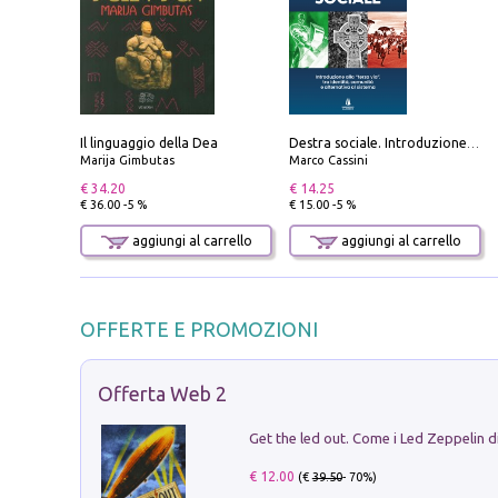
Il linguaggio della Dea
Destra sociale. Introduzione alla «terza via», tra identità, comunità e alternativa al sistema
Marija Gimbutas
Marco Cassini
€ 34.20
€ 14.25
€ 36.00 -5 %
€ 15.00 -5 %
aggiungi al carrello
aggiungi al carrello
OFFERTE E PROMOZIONI
Offerta Web 2
€ 12.00
(€
39.50
- 70%)