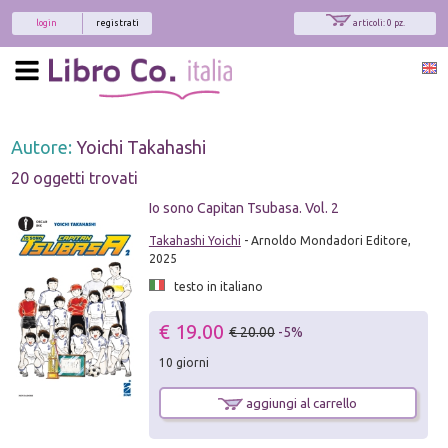
login
registrati
articoli: 0 pz.
Autore:
Yoichi Takahashi
20 oggetti trovati
Io sono Capitan Tsubasa. Vol. 2
Takahashi Yoichi
- Arnoldo Mondadori Editore,
2025
testo in italiano
€ 19.00
€ 20.00
-5%
10 giorni
aggiungi al carrello