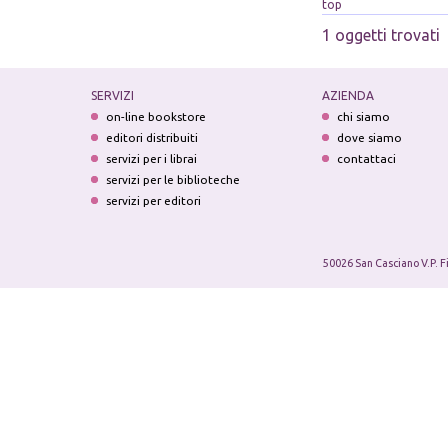
top
1 oggetti trovati
SERVIZI
AZIENDA
on-line bookstore
chi siamo
editori distribuiti
dove siamo
servizi per i librai
contattaci
servizi per le biblioteche
servizi per editori
50026 San Casciano V.P. F