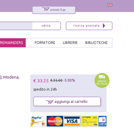
articoli: 0 pz.
REMAINDERS
FORNITORE
LIBRERIE
BIBLIOTECHE
14); Modena,
€ 33.25
€ 35.00
-5.00%
spedito in 24h
aggiungi al carrello