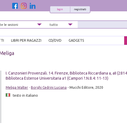
login
registrati
TTI
LIBRI PER RAGAZZI
CD/DVD
GADGETS
Meliga
I. Canzonieri Provenzali. 14. Firenze, Biblioteca Riccardiana a, aII (28
Biblioteca Estense Universitaria a1 (Campori ?.N.8.4: 11-13)
Meliga Walter
-
Borghi Cedrini Luciana
- Mucchi Editore, 2020
testo in italiano