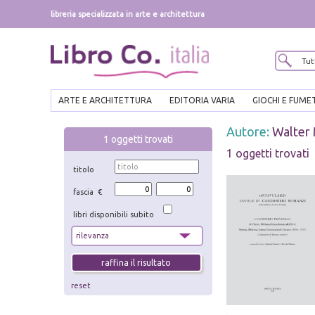
libreria specializzata in arte e architettura
ARTE E ARCHITETTURA
EDITORIA VARIA
GIOCHI E FUME
Autore:
Walter 
1
oggetti trovati
1 oggetti trovati
titolo
fascia €
libri disponibili subito
reset