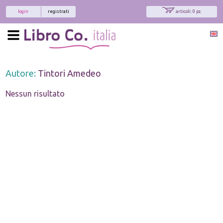
login
registrati
articoli: 0 pz.
Autore:
Tintori Amedeo
Nessun risultato