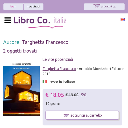
login
registrati
articoli: 0 pz.
Autore:
Targhetta Francesco
2 oggetti trovati
Le vite potenziali
Targhetta Francesco
- Arnoldo Mondadori Editore,
2018
testo in italiano
€ 18.05
€ 19.00
-5%
10 giorni
aggiungi al carrello