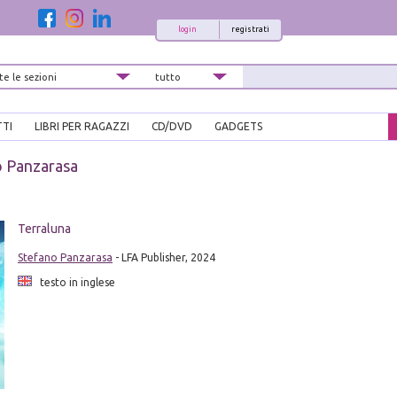
login
registrati
TTI
LIBRI PER RAGAZZI
CD/DVD
GADGETS
 Panzarasa
Terraluna
Stefano Panzarasa
- LFA Publisher, 2024
testo in inglese