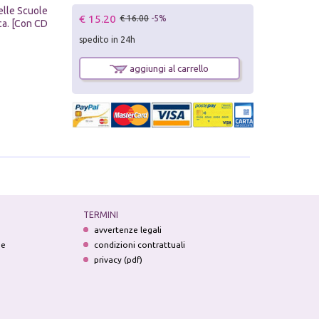
nelle Scuole
€ 15.20
€ 16.00
-5%
ca. [Con CD
spedito in 24h
aggiungi al carrello
TERMINI
avvertenze legali
ne
condizioni contrattuali
privacy (pdf)