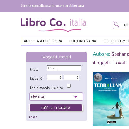
libreria specializzata in arte e architettura
ARTE E ARCHITETTURA
EDITORIA VARIA
GIOCHI E FUME
Autore:
Stefano
4
oggetti trovati
4 oggetti trovati
titolo
fascia €
libri disponibili subito
reset