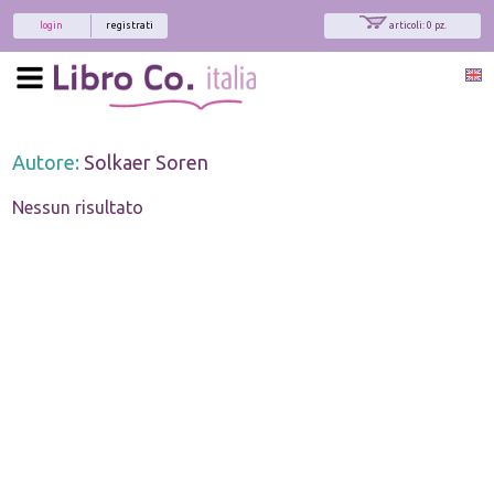
login
registrati
articoli: 0 pz.
Autore:
Solkaer Soren
Nessun risultato