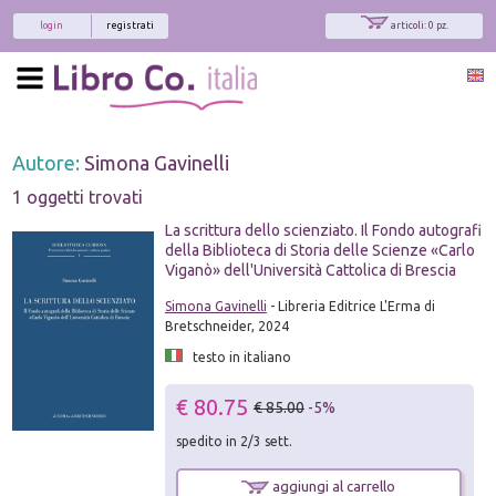
login
registrati
articoli: 0 pz.
Autore:
Simona Gavinelli
1 oggetti trovati
La scrittura dello scienziato. Il Fondo autografi
della Biblioteca di Storia delle Scienze «Carlo
Viganò» dell'Università Cattolica di Brescia
Simona Gavinelli
- Libreria Editrice L'Erma di
Bretschneider, 2024
testo in italiano
€ 80.75
€ 85.00
-5%
spedito in 2/3 sett.
aggiungi al carrello