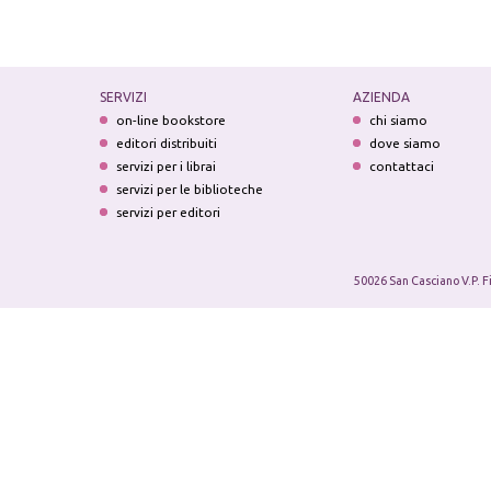
SERVIZI
AZIENDA
on-line bookstore
chi siamo
editori distribuiti
dove siamo
servizi per i librai
contattaci
servizi per le biblioteche
servizi per editori
50026 San Casciano V.P. F