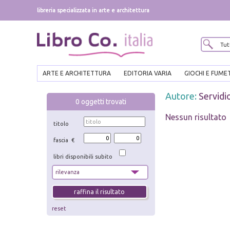
libreria specializzata in arte e architettura
ARTE E ARCHITETTURA
EDITORIA VARIA
GIOCHI E FUME
Autore:
Servidi
0
oggetti trovati
Nessun risultato
titolo
fascia €
libri disponibili subito
reset