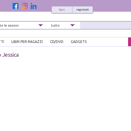
login
registrati
TTI
LIBRI PER RAGAZZI
CD/DVD
GADGETS
o Jessica