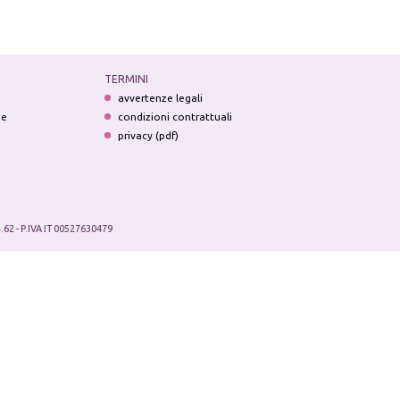
TERMINI
avvertenze legali
ne
condizioni contrattuali
privacy (pdf)
.62 - P.IVA IT 00527630479