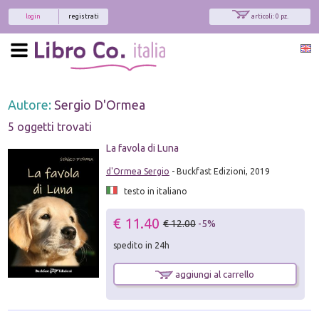
login
registrati
articoli: 0 pz.
Autore:
Sergio D'Ormea
5 oggetti trovati
La favola di Luna
d'Ormea Sergio
- Buckfast Edizioni, 2019
testo in italiano
€ 11.40
€ 12.00
-5%
spedito in 24h
aggiungi al carrello