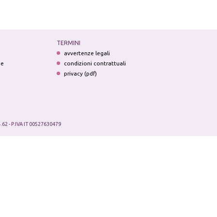
TERMINI
avvertenze legali
ne
condizioni contrattuali
privacy (pdf)
.62 - P.IVA IT 00527630479