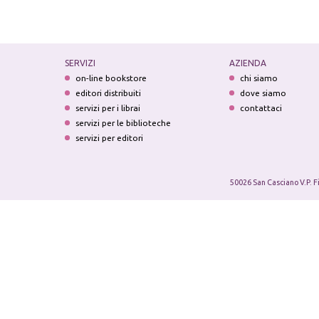
SERVIZI
AZIENDA
on-line bookstore
chi siamo
editori distribuiti
dove siamo
servizi per i librai
contattaci
servizi per le biblioteche
servizi per editori
50026 San Casciano V.P. F