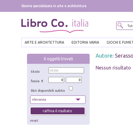
libreria specializzata in arte e architettura
ARTE E ARCHITETTURA
EDITORIA VARIA
GIOCHI E FUME
Autore:
Serasso
0
oggetti trovati
Nessun risultato
titolo
fascia €
libri disponibili subito
reset