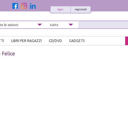
login
registrati
TTI
LIBRI PER RAGAZZI
CD/DVD
GADGETS
 Felice