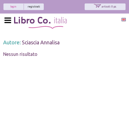
login
registrati
articoli: 0 pz.
Autore:
Sciascia Annalisa
Nessun risultato