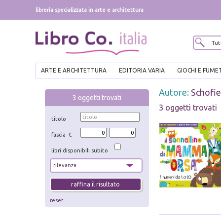
libreria specializzata in arte e architettura
ARTE E ARCHITETTURA
EDITORIA VARIA
GIOCHI E FUME
Autore:
Schofie
3
oggetti trovati
3 oggetti trovati
titolo
fascia €
libri disponibili subito
reset