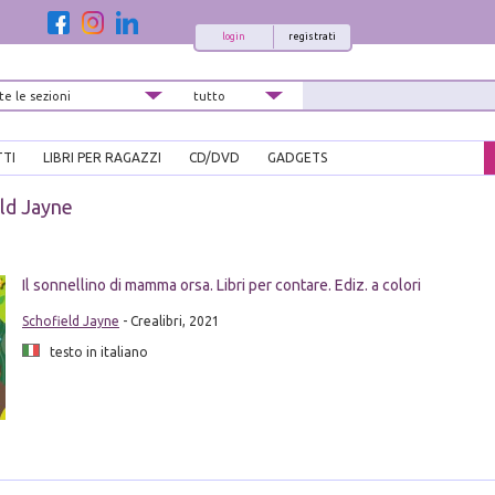
login
registrati
TTI
LIBRI PER RAGAZZI
CD/DVD
GADGETS
ld Jayne
Il sonnellino di mamma orsa. Libri per contare. Ediz. a colori
Schofield Jayne
- Crealibri, 2021
testo in italiano