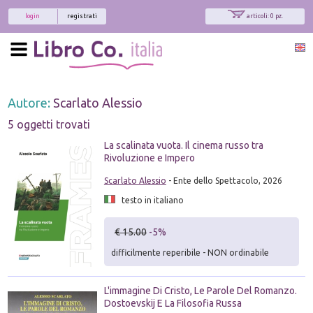
login
registrati
articoli: 0 pz.
Autore:
Scarlato Alessio
5 oggetti trovati
La scalinata vuota. Il cinema russo tra
Rivoluzione e Impero
Scarlato Alessio
- Ente dello Spettacolo, 2026
testo in italiano
€ 15.00
-5%
difficilmente reperibile - NON ordinabile
L'immagine Di Cristo, Le Parole Del Romanzo.
Dostoevskij E La Filosofia Russa