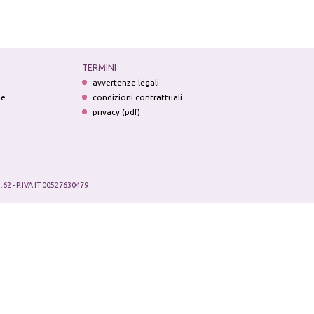
TERMINI
avvertenze legali
ne
condizioni contrattuali
privacy (pdf)
.62 - P.IVA IT 00527630479