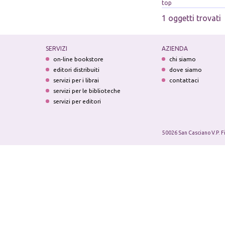
top
1 oggetti trovati
SERVIZI
AZIENDA
on-line bookstore
chi siamo
editori distribuiti
dove siamo
servizi per i librai
contattaci
servizi per le biblioteche
servizi per editori
50026 San Casciano V.P. F