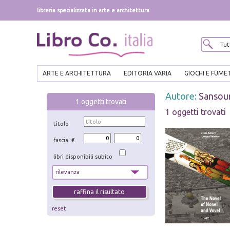
libreria specializzata in arte e architettura
ARTE E ARCHITETTURA
EDITORIA VARIA
GIOCHI E FUME
Autore:
Sansour
1
oggetti trovati
1 oggetti trovati
titolo
fascia €
libri disponibili subito
reset