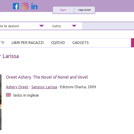
login
registrati
TTI
LIBRI PER RAGAZZI
CD/DVD
GADGETS
 Larissa
Oreet Ashery. The Novel of Nonel and Vovel
Ashery Oreet
-
Sansour Larissa
- Edizioni Charta, 2009
testo in inglese