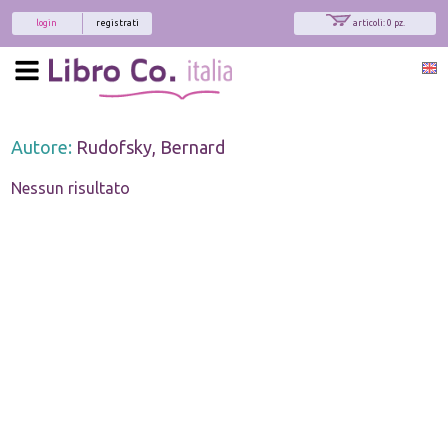
login
registrati
articoli: 0 pz.
Autore:
Rudofsky, Bernard
Nessun risultato