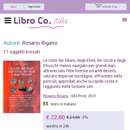
login
registrati
articoli: 0 pz.
Autore:
Rosario Rigano
11 oggetti trovati
Le rotte dei Sikani, degli Elimi, dei Siculi e degli
Etruschi. Hanno navigato per grandi mari,
attraversato fitte foreste ed aridi deserti,
valicato impervie montagne, affrontato mille
pericoli, approdati anche su ripide coste e
raggiunto mete lontane sen
Rosario Rigano
- EBS Print, 2023
testo in italiano
€ 22.80
€ 24.00
-5%
spedito in 24h