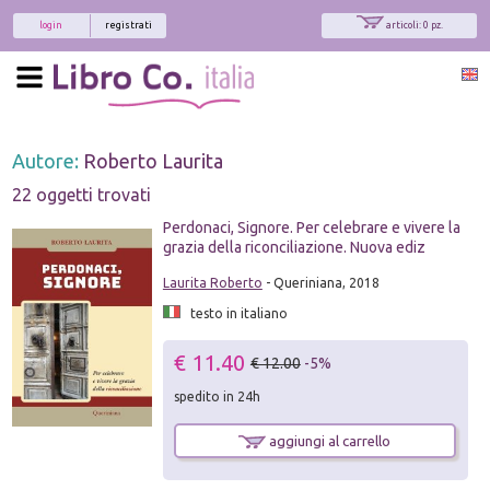
login
registrati
articoli: 0 pz.
Autore:
Roberto Laurita
22 oggetti trovati
Perdonaci, Signore. Per celebrare e vivere la
grazia della riconciliazione. Nuova ediz
Laurita Roberto
- Queriniana, 2018
testo in italiano
€ 11.40
€ 12.00
-5%
spedito in 24h
aggiungi al carrello